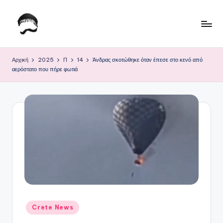
Μετάβαση
σε
Τ
Krhtikos.com
περιεχόμενο
ο
Αρχική
2025
Π
14
Άνδρας σκοτώθηκε όταν έπεσε στο κενό από
αερόστατο που πήρε φωτιά
Κ
α
θ
η
μ
ε
ρ
ι
ν
Αναρτήθηκε
Crete News
σε