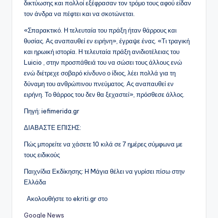
δικτύωσης και πολλοί εξέφρασαν τον τρόμο τους αφού είδαν
τον άνδρα να πέφτει και να σκοτώνεται.
«Σπαρακτικό. Η τελευταία του πράξη ήταν θάρρους και
θυσίας. Ας αναπαυθεί εν ειρήνη», έγραψε ένας. «Τι τραγική
και ηρωική ιστορία. Η τελευταία πράξη ανιδιοτέλειας του
Luicio , στην προσπάθειά του να σώσει τους άλλους ενώ
ενώ διέτρεχε σοβαρό κίνδυνο ο ίδιος, λέει πολλά για τη
δύναμη του ανθρώπινου πνεύματος. Ας αναπαυθεί εν
ειρήνη. Το θάρρος του δεν θα ξεχαστεί», πρόσθεσε άλλος.
Πηγή: iefimerida.gr
ΔΙΑΒΑΣΤΕ ΕΠΙΣΗΣ:
Πώς μπορείτε να χάσετε 10 κιλά σε 7 ημέρες σύμφωνα με
τους ειδικούς
Παιχνίδια Εκδίκησης: H Mάγια θέλει να γυρίσει πίσω στην
Ελλάδα
Ακολουθήστε το ekriti.gr στο
Google News