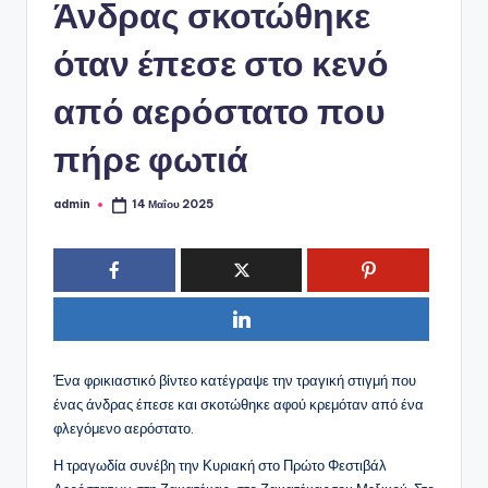
ό
Άνδρας σκοτώθηκε
P
όταν έπεσε στο κενό
o
από αερόστατο που
r
t
πήρε φωτιά
a
admin
14 Μαΐου 2025
l
Συγγραφέας:
Ένα φρικιαστικό βίντεο κατέγραψε την τραγική στιγμή που
ένας άνδρας έπεσε και σκοτώθηκε αφού κρεμόταν από ένα
φλεγόμενο αερόστατο.
Η τραγωδία συνέβη την Κυριακή στο Πρώτο Φεστιβάλ