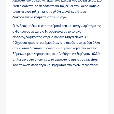
Αερόστατων στη Ζακατέκας, στο Ζακατέκας του Μεξικού. Στο
βίντεο φαίνεται το αερόστατο να ταξιδεύει στον αέρα καθώς
το κάτω μισό τυλίχτηκε στις φλόγες, ενώ ένα άτομο
διακρίνεται να κρέμεται από ένα σχοινί.
Ο άνδρας υπέκυψε στα τραύματά του και αναγνωρίστηκε ως
ο 40χρονος με Luicio N, σύμφωνα με το τοπικό
ειδησεογραφικό πρακτορείο Riviera Maya News. Ο
40χρονος φέρεται να βρισκόταν στο αερόστατο με δύο άλλα
άτομα όταν ξέσπασε η φωτιά, ενώ ήταν ακόμα στο έδαφος.
Σύμφωνα με πληροφορίες, τους βοήθησε να ξεφύγουν, αλλά
μπλέχτηκε στο σχοινί ενώ το αερόστατο άρχισε να κινείται.
Τον σήκωσε στον αέρα και κρεμόταν στο σχοινί πριν πέσει.