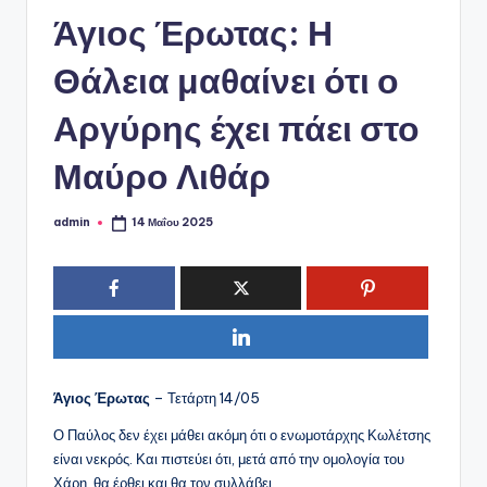
ό
Άγιος Έρωτας: Η
P
o
Θάλεια μαθαίνει ότι ο
r
Αργύρης έχει πάει στο
t
Μαύρο Λιθάρ
a
l
admin
14 Μαΐου 2025
Συγγραφέας:
Άγιος Έρωτας
– Τετάρτη 14/05
Ο Παύλος δεν έχει μάθει ακόμη ότι ο ενωμοτάρχης Κωλέτσης
είναι νεκρός. Και πιστεύει ότι, μετά από την ομολογία του
Χάρη, θα έρθει και θα τον συλλάβει.