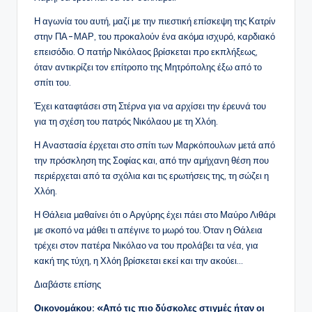
Η αγωνία του αυτή, μαζί με την πιεστική επίσκεψη της Κατρίν
στην ΠΑ-ΜΑΡ, του προκαλούν ένα ακόμα ισχυρό, καρδιακό
επεισόδιο. Ο πατήρ Νικόλαος βρίσκεται προ εκπλήξεως,
όταν αντικρίζει τον επίτροπο της Μητρόπολης έξω από το
σπίτι του.
Έχει καταφτάσει στη Στέρνα για να αρχίσει την έρευνά του
για τη σχέση του πατρός Νικόλαου με τη Χλόη.
Η Αναστασία έρχεται στο σπίτι των Μαρκόπουλων μετά από
την πρόσκληση της Σοφίας και, από την αμήχανη θέση που
περιέρχεται από τα σχόλια και τις ερωτήσεις της, τη σώζει η
Χλόη.
Η Θάλεια μαθαίνει ότι ο Αργύρης έχει πάει στο Μαύρο Λιθάρι
με σκοπό να μάθει τι απέγινε το μωρό του. Όταν η Θάλεια
τρέχει στον πατέρα Νικόλαο να του προλάβει τα νέα, για
κακή της τύχη, η Χλόη βρίσκεται εκεί και την ακούει…
Διαβάστε επίσης
Οικονομάκου: «Από τις πιο δύσκολες στιγμές ήταν οι