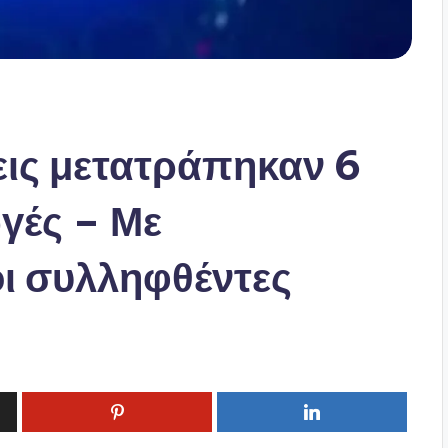
εις μετατράπηκαν 6
γές – Με
ι συλληφθέντες