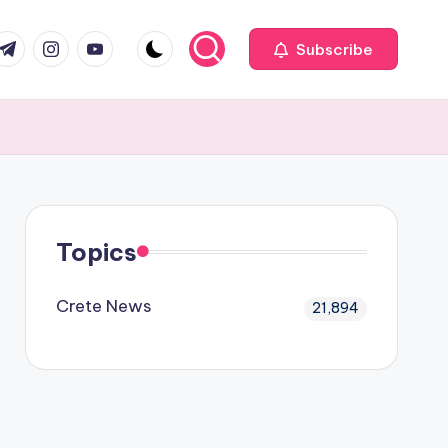
com
r.com
.me
instagram.com
youtube.com
Subscribe
Topics
Crete News
21,894