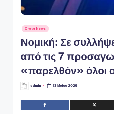
Αναρτήθηκε
Crete News
σε
Νομική: Σε συλλήψ
από τις 7 προσαγω
«παρελθόν» όλοι ο
13 Μαΐου 2025
admin
Συγγραφέας: