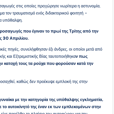
οσαγωγές στις οποίες προχώρησε νωρίτερα η αστυνομία,
μα τον τραυματισμό ενός διδακτορικού φοιτητή –
ια υπόθαλψη.
προσαγωγές που έγιναν το πρωί της Τρίτης από την
ις 30 Απριλίου.
ές πηγές, συνελήφθησαν έξι άνδρες, οι οποίοι μετά από
ής και Εξτρεμιστικής Βίας ταυτοποιήθηκα
ν πως
ην κατοχή τους τα ρούχα που φορούσαν κατά την
προσαχθεί, καθώς δεν προέκυψε εμπλοκή της στην
γυναίκα με την κατηγορία της υπόθαλψης εγκληματία,
ε το αυτοκίνητό της έναν εκ των εμπλεκομένων στην
ίχε παρέλθει το πλαίσιο του αυτοφώρου για την