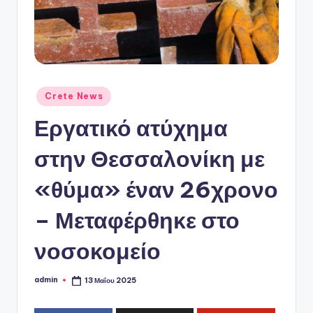
ό
P
o
r
t
Αναρτήθηκε
Crete News
σε
a
Εργατικό ατύχημα
l
στην Θεσσαλονίκη με
«θύμα» έναν 26χρονο
– Μεταφέρθηκε στο
νοσοκομείο
admin
13 Μαΐου 2025
Συγγραφέας: