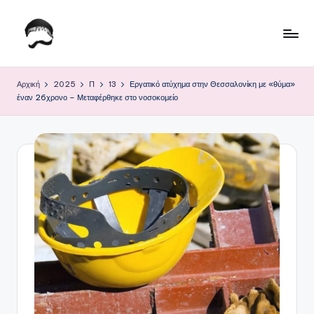
Μετάβαση
σε
Τ
Krhtikos.com
περιεχόμενο
ο
Αρχική
2025
Π
13
Εργατικό ατύχημα στην Θεσσαλονίκη με «θύμα»
έναν 26χρονο – Μεταφέρθηκε στο νοσοκομείο
Κ
α
θ
η
μ
ε
ρ
ι
ν