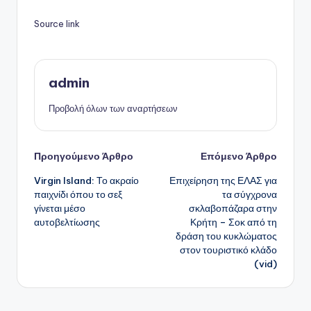
Source link
admin
Προβολή όλων των αναρτήσεων
Πλοήγηση
Προηγούμενο Άρθρο
Επόμενο Άρθρο
Virgin Island: Το ακραίο
Επιχείρηση της ΕΛΑΣ για
δημοσιεύσεων
παιχνίδι όπου το σεξ
τα σύγχρονα
γίνεται μέσο
σκλαβοπάζαρα στην
αυτοβελτίωσης
Κρήτη – Σοκ από τη
δράση του κυκλώματος
στον τουριστικό κλάδο
(vid)