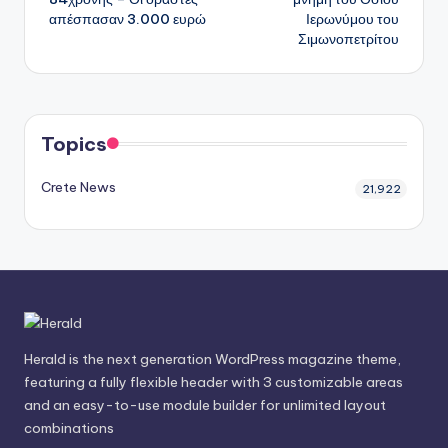
απέσπασαν 3.000 ευρώ
Ιερωνύμου του
Σιμωνοπετρίτου
Topics
Crete News
21,922
Herald is the next generation WordPress magazine theme,
featuring a fully flexible header with 3 customizable areas
and an easy-to-use module builder for unlimited layout
combinations