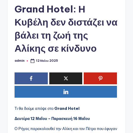
ό
Grand Hotel: Η
P
o
Κυβέλη δεν διστάζει να
r
βάλει τη ζωή της
t
Αλίκης σε κίνδυνο
a
l
admin
12 Μαΐου 2025
Συγγραφέας:
Τι θα δούμε απόψε στο
Grand Hotel
Δευτέρα 12 Μαΐου – Παρασκευή 16 Μαΐου
Ο Ρήγας παρακολουθεί την Αλίκη και τον Πέτρο που έφυγαν