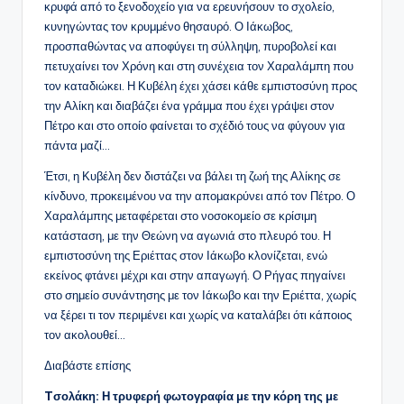
κρυφά από το ξενοδοχείο για να ερευνήσουν το σχολείο,
κυνηγώντας τον κρυμμένο θησαυρό. Ο Ιάκωβος,
προσπαθώντας να αποφύγει τη σύλληψη, πυροβολεί και
πετυχαίνει τον Χρόνη και στη συνέχεια τον Χαραλάμπη που
τον καταδιώκει. Η Κυβέλη έχει χάσει κάθε εμπιστοσύνη προς
την Αλίκη και διαβάζει ένα γράμμα που έχει γράψει στον
Πέτρο και στο οποίο φαίνεται το σχέδιό τους να φύγουν για
πάντα μαζί…
Έτσι, η Κυβέλη δεν διστάζει να βάλει τη ζωή της Αλίκης σε
κίνδυνο, προκειμένου να την απομακρύνει από τον Πέτρο. Ο
Χαραλάμπης μεταφέρεται στο νοσοκομείο σε κρίσιμη
κατάσταση, με την Θεώνη να αγωνιά στο πλευρό του. Η
εμπιστοσύνη της Εριέττας στον Ιάκωβο κλονίζεται, ενώ
εκείνος φτάνει μέχρι και στην απαγωγή. Ο Ρήγας πηγαίνει
στο σημείο συνάντησης με τον Ιάκωβο και την Εριέττα, χωρίς
να ξέρει τι τον περιμένει και χωρίς να καταλάβει ότι κάποιος
τον ακολουθεί…
Διαβάστε επίσης
Tσολάκη: Η τρυφερή φωτογραφία με την κόρη της με