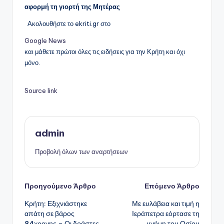
αφορμή τη γιορτή της Μητέρας
Ακολουθήστε το ekriti.gr στο
Google News
και μάθετε πρώτοι όλες τις ειδήσεις για την Κρήτη και όχι
μόνο.
Source link
admin
Προβολή όλων των αναρτήσεων
Πλοήγηση
Προηγούμενο Άρθρο
Επόμενο Άρθρο
Κρήτη: Εξιχνιάστηκε
Με ευλάβεια και τιμή η
δημοσιεύσεων
απάτη σε βάρος
Ιεράπετρα εόρτασε τη
84χρονης – Οι δράστες
μνήμη του Οσίου