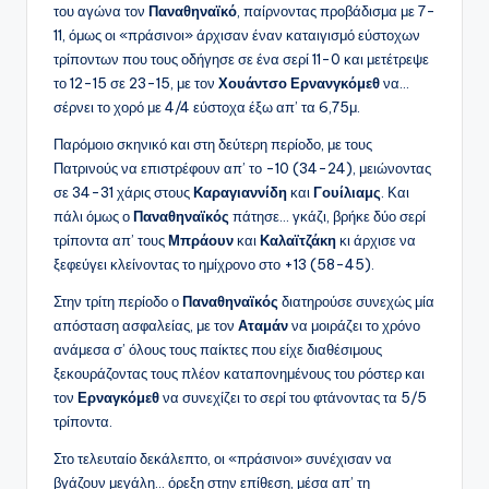
του αγώνα τον
Παναθηναϊκό
, παίρνοντας προβάδισμα με 7-
11, όμως οι «πράσινοι» άρχισαν έναν καταιγισμό εύστοχων
τρίποντων που τους οδήγησε σε ένα σερί 11-0 και μετέτρεψε
το 12-15 σε 23-15, με τον
Χουάντσο Ερνανγκόμεθ
να…
σέρνει το χορό με 4/4 εύστοχα έξω απ’ τα 6,75μ.
Παρόμοιο σκηνικό και στη δεύτερη περίοδο, με τους
Πατρινούς να επιστρέφουν απ’ το -10 (34-24), μειώνοντας
σε 34-31 χάρις στους
Καραγιαννίδη
και
Γουίλιαμς
. Και
πάλι όμως ο
Παναθηναϊκός
πάτησε… γκάζι, βρήκε δύο σερί
τρίποντα απ’ τους
Μπράουν
και
Καλαϊτζάκη
κι άρχισε να
ξεφεύγει κλείνοντας το ημίχρονο στο +13 (58-45).
Στην τρίτη περίοδο ο
Παναθηναϊκός
διατηρούσε συνεχώς μία
απόσταση ασφαλείας, με τον
Αταμάν
να μοιράζει το χρόνο
ανάμεσα σ’ όλους τους παίκτες που είχε διαθέσιμους
ξεκουράζοντας τους πλέον καταπονημένους του ρόστερ και
τον
Ερναγκόμεθ
να συνεχίζει το σερί του φτάνοντας τα 5/5
τρίποντα.
Στο τελευταίο δεκάλεπτο, οι «πράσινοι» συνέχισαν να
βγάζουν μεγάλη… όρεξη στην επίθεση, μέσα απ’ τη