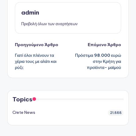
admin
Προβολή όλων των αναρτήσεων
Πλοήγηση
Προηγούμενο Άρθρο
Επόμενο Άρθρο
Γιατί όλοι πλένουν τα
Πρόστιμα 98.000 ευρώ
δημοσιεύσεων
χέρια τους με αλάτι και
στην Κρήτη για
ρύζι;
προϊόντα- μαϊμού
Topics
Crete News
21,888