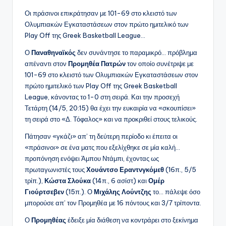
Οι πράσινοι επικράτησαν με 101-69 στο κλειστό των
Ολυμπιακών Εγκαταστάσεων στον πρώτο ημιτελικό των
Play Off της Greek Basketball League…
Ο
Παναθηναϊκός
δεν συνάντησε το παραμικρό… πρόβλημα
απέναντι στον
Προμηθέα Πατρών
τον οποίο συνέτριψε με
101-69 στο κλειστό των Ολυμπιακών Εγκαταστάσεων στον
πρώτο ημιτελικό των Play Off της Greek Basketball
League, κάνοντας το 1-0 στη σειρά. Και την προσεχή
Τετάρτη (14/5, 20:15) θα έχει την ευκαιρία να «σκουπίσει»
τη σειρά στο «Δ. Τόφαλος» και να προκριθεί στους τελικούς.
Πάτησαν «γκάζι» απ’ τη δεύτερη περίοδο κι έπειτα οι
«πράσινοι» σε ένα ματς που εξελίχθηκε σε μία καλή…
προπόνηση ενόψει Άμπου Ντάμπι, έχοντας ως
πρωταγωνιστές τους
Χουάντσο Εραντνγκόμεθ
(16π., 5/5
τρίπ.),
Κώστα Σλούκα
(14π., 6 ασίστ) και
Ομέρ
Γιούρτσεβεν
(15π.). Ο
Μιχάλης Λούντζης
το… πάλεψε όσο
μπορούσε απ’ τον Προμηθέα με 16 πόντους και 3/7 τρίποντα.
Ο
Προμηθέας
έδειξε μία διάθεση να κοντράρει στο ξεκίνημα