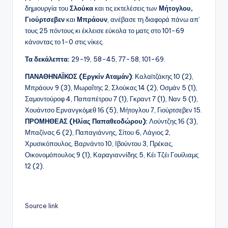
δημιουργία του
Σλούκα
και τις εκτελέσεις των
Μήτογλου,
Γιούρτσεβεν
και
Μπράουν
, ανέβασε τη διαφορά πάνω απ’
τους 25 πόντους κι έκλεισε εύκολα το ματς στο 101-69
κάνοντας το 1-0 στις νίκες.
Τα δεκάλεπτα:
29-19, 58-45, 77-58, 101-69.
ΠΑΝΑΘΗΝΑΪΚΟΣ (Εργκίν Αταμάν)
: Καλαϊτζάκης 10 (2),
Μπράουν 9 (3), Μωραΐτης 2, Σλούκας 14 (2), Οσμάν 5 (1),
Σαμοντούροφ 4, Παπαπέτρου 7 (1), Γκραντ 7 (1), Ναν 5 (1),
Χουάντσο Ερνανγκόμεθ 16 (5), Μήτογλου 7, Γιούρτσεβεν 15.
ΠΡΟΜΗΘΕΑΣ (Ηλίας Παπαθεοδώρου):
Λούντζης 16 (3),
Μπαζίνας 6 (2), Παπαγιάννης, Σίτου 6, Λάγιος 2,
Χρυσικόπουλος, Βαρνάντο 10, Ιβούντου 3, Πρέκας,
Οικονομόπουλος 9 (1), Καραγιαννίδης 5, Κέι Τζέι Γουίλιαμς
12 (2).
Source link