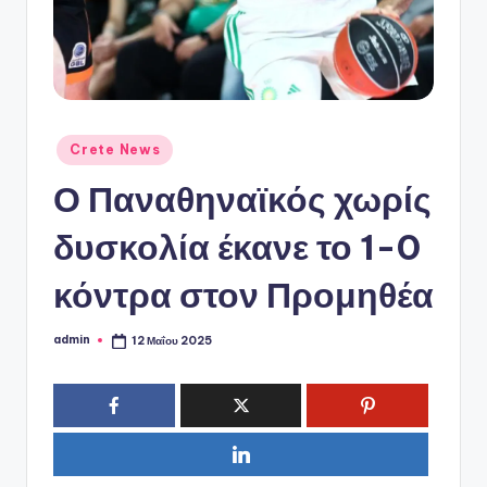
ό
P
o
r
t
Αναρτήθηκε
Crete News
σε
a
Ο Παναθηναϊκός χωρίς
l
δυσκολία έκανε το 1-0
κόντρα στον Προμηθέα
admin
12 Μαΐου 2025
Συγγραφέας: