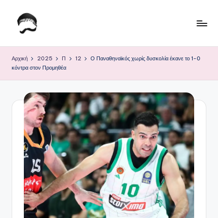
Μετάβαση
σε
Τ
Krhtikos.com
περιεχόμενο
ο
Αρχική
2025
Π
12
Ο Παναθηναϊκός χωρίς δυσκολία έκανε το 1-0
κόντρα στον Προμηθέα
Κ
α
θ
η
μ
ε
ρ
ι
ν