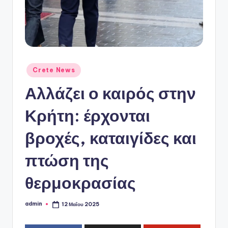
ό
P
o
r
t
Αναρτήθηκε
Crete News
σε
a
Αλλάζει ο καιρός στην
l
Κρήτη: έρχονται
βροχές, καταιγίδες και
πτώση της
θερμοκρασίας
admin
12 Μαΐου 2025
Συγγραφέας: