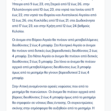
Ήπειρο από 9 έως 23, στη Στερεά από 12 έως 26, στην
Πελοπόννησο από 10 έως 23, στα νησιά του Ιονίου από 11
έως 22, στα νησιά του Βορείου και Ανατολικού Αιγαίου από
12 έως 26, στις Κυκλάδες από 13 έως 21, στα Δωδεκάνησα
από 17 έως 23, και στην Κρήτη από 12 έως 24 βαθμούς
Κελσίου.
Οι άνεμοι στο Βόρειο Αιγαίο θα πνέουν από μεταβαλλόμενες
διευθύνσεις 2 έως 4 μποφόρ. Στο Κεντρικό Αιγαίο οι άνεμοι
θα πνέουν από δυτικές έως βορειοδυτικές διευθύνσεις 2 έως
4 μποφόρ. Στο Νότιο Αιγαίο οι άνεμοι θα πνέουν από δυτικές
διευθύνσεις 3 έως 5 μποφόρ. Στο Ιόνιο οι άνεμοι θα πνέουν
αρχικά από μεταβαλλόμενες διευθύνσεις έως 3 μποφόρ
όμως από το μεσημέρι θα γίνουν βορειοδυτικοί 2 έως 4
μποφόρ.
Στην Αττική αναμένονται αραιές νεφώσεις που από το
μεσημέρι θα πυκνώσουν. Οι άνεμοι θα πνέουν αρχικά από
βόρειες διευθύνσεις 2 έως 4 μποφόρ όμως από το μεσημέρι
θα στραφούν σε νότιους ίδιας έντασης. Οι συγκεντρώσεις
σκόνης στην ατμόσφαιρα θα αυξηθούν από το μεσημέρι. Η