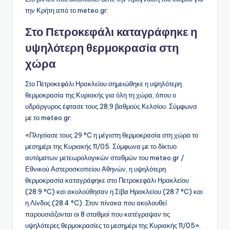
την Κρήτη από το meteo.gr:
Στο Πετροκεφάλι καταγράφηκε η
υψηλότερη θερμοκρασία στη
χώρα
Στο Πετροκεφάλι Ηρακλείου σημειώθηκε η υψηλότερη
θερμοκρασία της Κυριακής για όλη τη χώρα, όπου ο
υδράργυρος έφτασε τους 28,9 βαθμούς Κελσίου. Σύμφωνα
με το meteo.gr:
«Πλησίασε τους 29 °C η μέγιστη θερμοκρασία στη χώρα το
μεσημέρι της Κυριακής 11/05. Σύμφωνα με το δίκτυο
αυτόματων μετεωρολογικών σταθμών του meteo.gr /
Εθνικού Αστεροσκοπείου Αθηνών, η υψηλότερη
θερμοκρασία καταγράφηκε στο Πετροκεφάλι Ηρακλείου
(28.9 °C) και ακολούθησαν η Σίβα Ηρακλείου (28.7 °C) και
η Λίνδος (28.4 °C). Στον πίνακα που ακολουθεί
παρουσιάζονται οι 8 σταθμοί που κατέγραψαν τις
υψηλότερες θερμοκρασίες το μεσημέρι της Κυριακής 11/05».