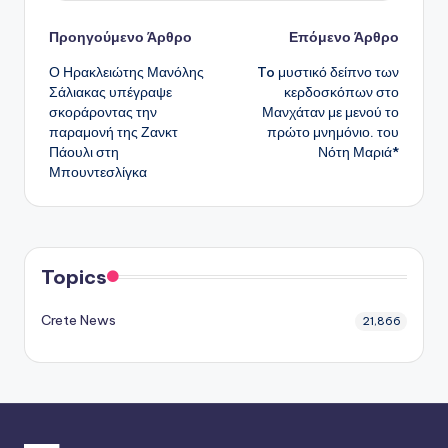
Πλοήγηση
Προηγούμενο Άρθρο
Επόμενο Άρθρο
Ο Ηρακλειώτης Μανόλης
To μυστικό δείπνο των
δημοσιεύσεων
Σάλιακας υπέγραψε
κερδοσκόπων στο
σκοράροντας την
Μανχάταν με μενού το
παραμονή της Ζανκτ
πρώτο μνημόνιο. του
Πάουλι στη
Νότη Μαριά*
Μπουντεσλίγκα
Topics
Crete News
21,866