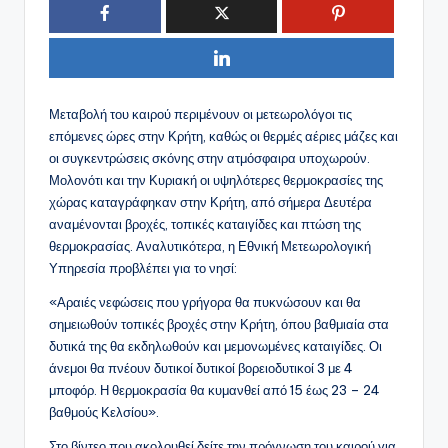
Μεταβολή του καιρού περιμένουν οι μετεωρολόγοι τις
επόμενες ώρες στην Κρήτη, καθώς οι θερμές αέριες μάζες και
οι συγκεντρώσεις σκόνης στην ατμόσφαιρα υποχωρούν.
Μολονότι και την Κυριακή οι υψηλότερες θερμοκρασίες της
χώρας καταγράφηκαν στην Κρήτη, από σήμερα Δευτέρα
αναμένονται βροχές, τοπικές καταιγίδες και πτώση της
θερμοκρασίας. Αναλυτικότερα, η Εθνική Μετεωρολογική
Υπηρεσία προβλέπει για το νησί:
«Αραιές νεφώσεις που γρήγορα θα πυκνώσουν και θα
σημειωθούν τοπικές βροχές στην Κρήτη, όπου βαθμιαία στα
δυτικά της θα εκδηλωθούν και μεμονωμένες καταιγίδες. Οι
άνεμοι θα πνέουν δυτικοί δυτικοί βορειοδυτικοί 3 με 4
μποφόρ. Η θερμοκρασία θα κυμανθεί από 15 έως 23 – 24
βαθμούς Κελσίου».
Στο βίντεο που ακολουθεί δείτε την πρόγνωση του καιρού για