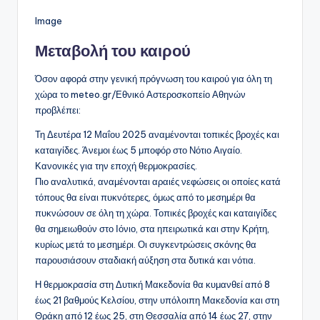
Image
Μεταβολή του καιρού
Όσον αφορά στην γενική πρόγνωση του καιρού για όλη τη
χώρα το meteo.gr/Εθνικό Αστεροσκοπείο Αθηνών
προβλέπει:
Τη Δευτέρα 12 Μαΐου 2025 αναμένονται τοπικές βροχές και
καταιγίδες. Άνεμοι έως 5 μποφόρ στο Νότιο Αιγαίο.
Κανονικές για την εποχή θερμοκρασίες.
Πιο αναλυτικά, αναμένονται αραιές νεφώσεις οι οποίες κατά
τόπους θα είναι πυκνότερες, όμως από το μεσημέρι θα
πυκνώσουν σε όλη τη χώρα. Τοπικές βροχές και καταιγίδες
θα σημειωθούν στο Ιόνιο, στα ηπειρωτικά και στην Κρήτη,
κυρίως μετά το μεσημέρι. Οι συγκεντρώσεις σκόνης θα
παρουσιάσουν σταδιακή αύξηση στα δυτικά και νότια.
Η θερμοκρασία στη Δυτική Μακεδονία θα κυμανθεί από 8
έως 21 βαθμούς Κελσίου, στην υπόλοιπη Μακεδονία και στη
Θράκη από 12 έως 25, στη Θεσσαλία από 14 έως 27, στην