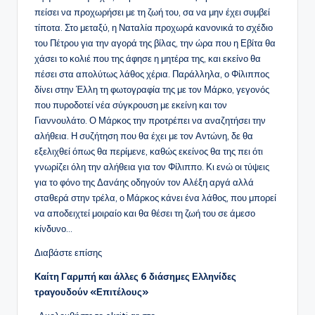
πείσει να προχωρήσει με τη ζωή του, σα να μην έχει συμβεί
τίποτα. Στο μεταξύ, η Ναταλία προχωρά κανονικά το σχέδιο
του Πέτρου για την αγορά της βίλας, την ώρα που η Εβίτα θα
χάσει το κολιέ που της άφησε η μητέρα της, και εκείνο θα
πέσει στα απολύτως λάθος χέρια. Παράλληλα, ο Φίλιππος
δίνει στην Έλλη τη φωτογραφία της με τον Μάρκο, γεγονός
που πυροδοτεί νέα σύγκρουση με εκείνη και τον
Γιαννουλάτο. Ο Μάρκος την προτρέπει να αναζητήσει την
αλήθεια. Η συζήτηση που θα έχει με τον Αντώνη, δε θα
εξελιχθεί όπως θα περίμενε, καθώς εκείνος θα της πει ότι
γνωρίζει όλη την αλήθεια για τον Φίλιππο. Κι ενώ οι τύψεις
για το φόνο της Δανάης οδηγούν τον Αλέξη αργά αλλά
σταθερά στην τρέλα, ο Μάρκος κάνει ένα λάθος, που μπορεί
να αποδειχτεί μοιραίο και θα θέσει τη ζωή του σε άμεσο
κίνδυνο…
Διαβάστε επίσης
Καίτη Γαρμπή και άλλες 6 διάσημες Ελληνίδες
τραγουδούν «Επιτέλους»