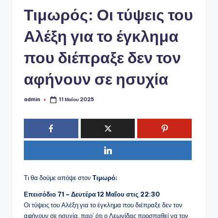
ό
Τιμωρός: Οι τύψεις του
P
o
Αλέξη για το έγκλημα
r
που διέπραξε δεν τον
t
αφήνουν σε ησυχία
a
l
admin
11 Μαΐου 2025
Συγγραφέας:
Τι θα δούμε απόψε στον
Τιμωρό;
Επεισόδιο 71 – Δευτέρα 12 Μαΐου στις 22:30
Οι τύψεις του Αλέξη για το έγκλημα που διέπραξε δεν τον
αφήνουν σε ησυχία, παρ’ ότι ο Λεωνίδας προσπαθεί να τον