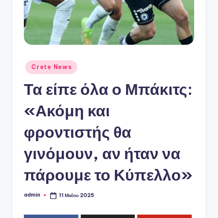
ό
P
o
r
t
Αναρτήθηκε
Crete News
σε
a
Τα είπε όλα ο Μπάκιτς:
l
«Ακόμη και
φροντιστής θα
γινόμουν, αν ήταν να
πάρουμε το Κύπελλο»
admin
11 Μαΐου 2025
Συγγραφέας: