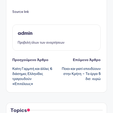
Source link
admin
Προβολή όλων των αναρτήσεων
Πλοήγηση
Προηγούμενο Άρθρο
Επόμενο Άρθρο
Καίτη Γαρμπή και άλλες 6
Ποιοι και γιατί επενδύουν
δημοσιεύσεων
διάσημες Ελληνίδες
στην Κρήτη – Τα έργα 5
τραγουδούν
δισ. ευρώ
«Επιτέλους»
Topics