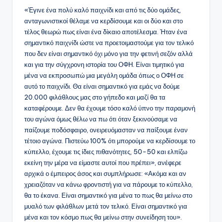
«Έγινε ένα πολύ καλό παιχνίδι και από τις δύο ομάδες,
ανταγωνιστικοί θέλαμε να κερδίσουμε και οι δύο και στο
τέλος θεωρώ πως είναι ένα δίκαιο αποτέλεσμα. Ήταν ένα
σημαντικό παιχνίδι ώστε να προετοιμαστούμε για τον τελικό
που δεν είναι σημαντικό όχι μόνο για την φετινή σεζόν αλλά
και για την σύγχρονη ιστορία του ΟΦΗ. Είναι τιμητικό για
μένα να εκπροσωπώ μια μεγάλη ομάδα όπως ο ΟΦΗ σε
αυτό το παιχνίδι. Θα είναι σημαντικό για εμάς να δούμε
20.000 φιλάθλους μας στο γήπεδο και μαζί θα τα
καταφέρουμε. Δεν θα έχουμε τόσο καλό ύπνο την παραμονή
του αγώνα όμως θέλω να πω ότι όταν ξεκινούσαμε να
παίζουμε ποδόσφαιρο, ονειρευόμασταν να παίξουμε έναν
τέτοιο αγώνα. Πιστεύω 100% ότι μπορούμε να κερδίσουμε το
κύπελλο, έχουμε τις ίδιες πιθανότητες, 50-50 και ελπίζω
εκείνη την μέρα να είμαστε αυτοί που πρέπει», ανέφερε
αρχικά ο έμπειρος άσος και συμπλήρωσε: «Ακόμα και αν
χρειαζόταν να κάνω φροντιστή για να πάρουμε το κύπελλο,
θα το έκανα. Είναι σημαντικό για μένα το πως θα μείνω στο
μυαλό των φιλάθλων μετά τον τελικό. Είναι σημαντικό για
μένα και τον κόσμο πως θα μείνω στην συνείδηση του».