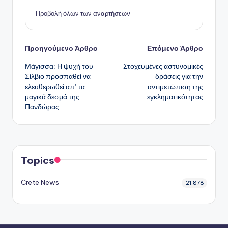
Προβολή όλων των αναρτήσεων
Πλοήγηση
Προηγούμενο Άρθρο
Επόμενο Άρθρο
Μάγισσα: Η ψυχή του
Στοχευμένες αστυνομικές
δημοσιεύσεων
Σίλβιο προσπαθεί να
δράσεις για την
ελευθερωθεί απ’ τα
αντιμετώπιση της
μαγικά δεσμά της
εγκληματικότητας
Πανδώρας
Topics
Crete News
21,878