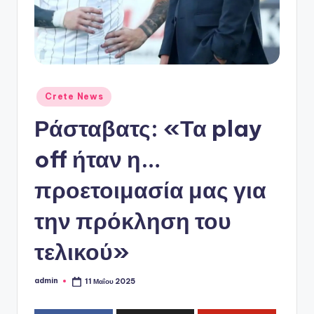
ό
P
o
r
t
Αναρτήθηκε
Crete News
σε
a
Ράσταβατς: «Τα play
l
off ήταν η…
προετοιμασία μας για
την πρόκληση του
τελικού»
admin
11 Μαΐου 2025
Συγγραφέας: