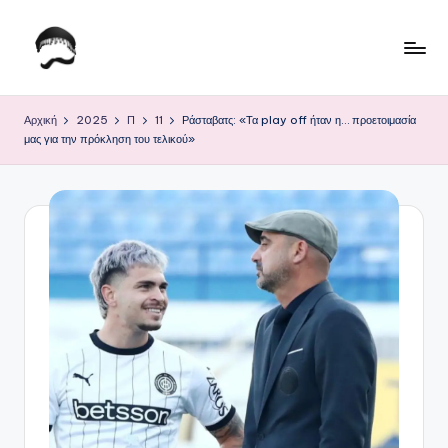
Μετάβαση
σε
Τ
Krhtikos.com
περιεχόμενο
ο
Αρχική
2025
Π
11
Ράσταβατς: «Τα play off ήταν η… προετοιμασία
μας για την πρόκληση του τελικού»
Κ
α
θ
η
μ
ε
ρ
ι
ν