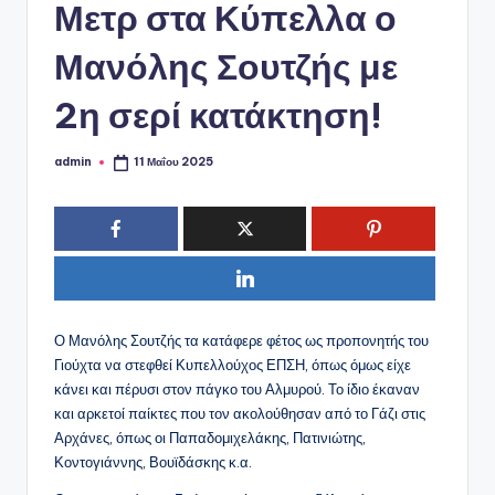
ό
Μετρ στα Κύπελλα ο
P
Μανόλης Σουτζής με
o
2η σερί κατάκτηση!
r
t
admin
11 Μαΐου 2025
Συγγραφέας:
a
l
Ο Μανόλης Σουτζής τα κατάφερε φέτος ως προπονητής του
Γιούχτα να στεφθεί Κυπελλούχος ΕΠΣΗ, όπως όμως είχε
κάνει και πέρυσι στον πάγκο του Αλμυρού. Το ίδιο έκαναν
και αρκετοί παίκτες που τον ακολούθησαν από το Γάζι στις
Αρχάνες, όπως οι Παπαδομιχελάκης, Πατινιώτης,
Κοντογιάννης, Βουϊδάσκης κ.α.