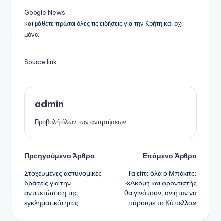
Google News
και μάθετε πρώτοι όλες τις ειδήσεις για την Κρήτη και όχι
μόνο.
Source link
admin
Προβολή όλων των αναρτήσεων
Πλοήγηση
Προηγούμενο Άρθρο
Επόμενο Άρθρο
Στοχευμένες αστυνομικές
Τα είπε όλα ο Μπάκιτς:
δημοσιεύσεων
δράσεις για την
«Ακόμη και φροντιστής
αντιμετώπιση της
θα γινόμουν, αν ήταν να
εγκληματικότητας
πάρουμε το Κύπελλο»