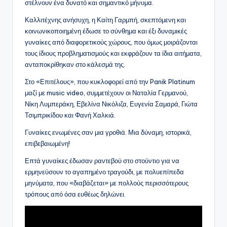
στέλνουν ένα δυνατό και σημαντικό μήνυμα.
Καλλιτέχνης ανήσυχη, η Καίτη Γαρμπή, σκεπτόμενη και
κοινωνικοποιημένη έδωσε το σύνθημα και έξι δυναμικές
γυναίκες από διαφορετικούς χώρους, που όμως μοιράζονται
τους ίδιους προβληματισμούς και εκφράζουν τα ίδια αιτήματα,
ανταποκρίθηκαν στο κάλεσμά της.
Στο «Επιτέλους», που κυκλοφορεί από την Panik Platinum
μαζί με music video, συμμετέχουν οι Ναταλία Γερμανού,
Νίκη Λυμπεράκη, Εβελίνα Νικόλιζα, Ευγενία Σαμαρά, Γιώτα
Τσιμπρικίδου και Φανή Χαλκιά.
Γυναίκες ενωμένες σαν μια γροθιά. Μια δύναμη, ιστορικά,
επιβεβαιωμένη!
Επτά γυναίκες έδωσαν ραντεβού στο στούντιο για να
ερμηνεύσουν το αγαπημένο τραγούδι, με πολυεπίπεδα
μηνύματα, που «διαβάζεται» με πολλούς περισσότερους
τρόπους από όσα ευθέως δηλώνει.