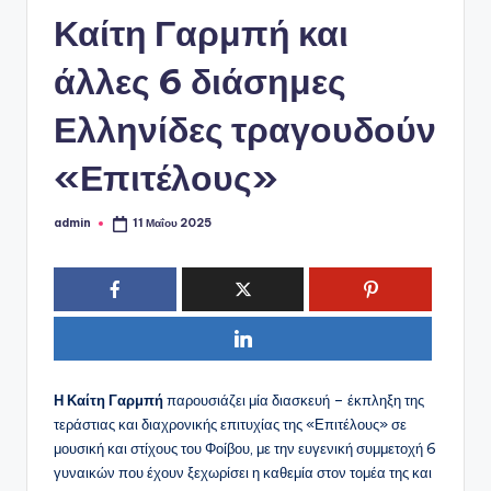
ό
Καίτη Γαρμπή και
P
o
άλλες 6 διάσημες
r
Ελληνίδες τραγουδούν
t
«Επιτέλους»
a
l
admin
11 Μαΐου 2025
Συγγραφέας:
Η Καίτη Γαρμπή
παρουσιάζει μία διασκευή – έκπληξη της
τεράστιας και διαχρονικής επιτυχίας της «Επιτέλους» σε
μουσική και στίχους του Φοίβου, με την ευγενική συμμετοχή 6
γυναικών που έχουν ξεχωρίσει η καθεμία στον τομέα της και