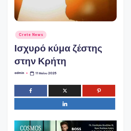
ό
P
o
r
Αναρτήθηκε
Crete News
t
σε
Ισχυρό κύμα ζέστης
a
l
στην Κρήτη
admin
11 Μαΐου 2025
Συγγραφέας: