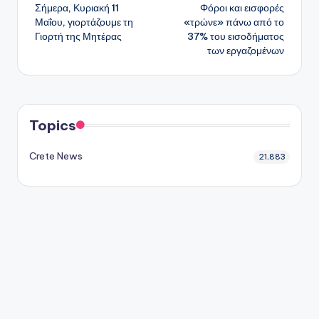
Σήμερα, Κυριακή 11
Φόροι και εισφορές
δημοσιεύσεων
Μαΐου, γιορτάζουμε τη
«τρώνε» πάνω από το
Γιορτή της Μητέρας
37% του εισοδήματος
των εργαζομένων
Topics
Crete News
21,883