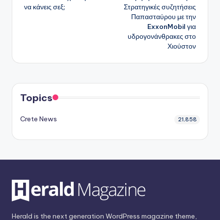
δημοσιεύσεων
να κάνεις σεξ;
Στρατηγικές συζητήσεις
Παπασταύρου με την
ExxonMobil για
υδρογονάνθρακες στο
Χιούστον
Topics
Crete News
21,858
Herald is the next generation WordPress magazine theme,