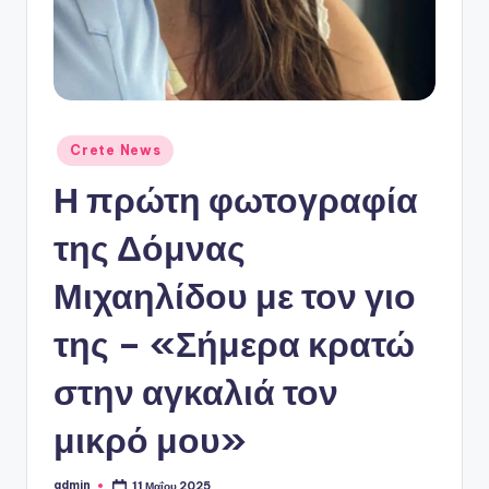
ό
P
o
r
t
Αναρτήθηκε
Crete News
σε
a
Η πρώτη φωτογραφία
l
της Δόμνας
Μιχαηλίδου με τον γιο
της – «Σήμερα κρατώ
στην αγκαλιά τον
μικρό μου»
admin
11 Μαΐου 2025