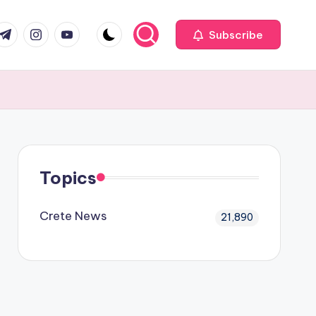
com
r.com
.me
instagram.com
youtube.com
Subscribe
Topics
Crete News
21,890