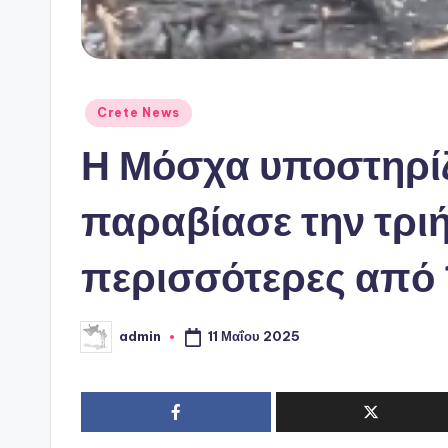
Αναρτήθηκε
Crete News
σε
Η Μόσχα υποστηρίζε
παραβίασε την τριή
περισσότερες από
11 Μαΐου 2025
admin
Συγγραφέας: