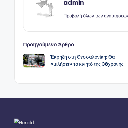
admin
Προβολή όλων των αναρτήσεω
Πλοήγηση
Προηγούμενο Άρθρο
Έκρηξη στη Θεσσαλονίκη: Θα
δημοσιεύσεων
«μιλήσει» το κινητό της 38χρονης