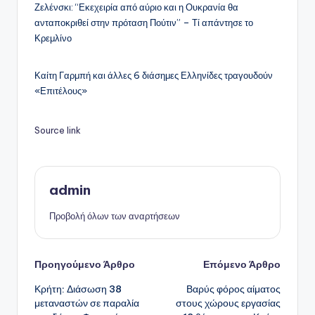
Ζελένσκι: “Εκεχειρία από αύριο και η Ουκρανία θα
ανταποκριθεί στην πρόταση Πούτιν” – Τί απάντησε το
Κρεμλίνο
Καίτη Γαρμπή και άλλες 6 διάσημες Ελληνίδες τραγουδούν
«Επιτέλους»
Source link
admin
Προβολή όλων των αναρτήσεων
Πλοήγηση
Προηγούμενο Άρθρο
Επόμενο Άρθρο
Κρήτη: Διάσωση 38
Βαρύς φόρος αίματος
δημοσιεύσεων
μεταναστών σε παραλία
στους χώρους εργασίας