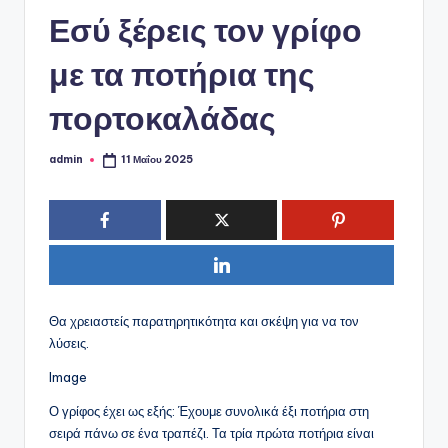
ό
Εσύ ξέρεις τον γρίφο
P
o
με τα ποτήρια της
r
πορτοκαλάδας
t
a
admin
11 Μαΐου 2025
Συγγραφέας:
l
Θα χρειαστείς παρατηρητικότητα και σκέψη για να τον
λύσεις.
Image
Ο γρίφος έχει ως εξής: Έχουμε συνολικά έξι ποτήρια στη
σειρά πάνω σε ένα τραπέζι. Τα τρία πρώτα ποτήρια είναι