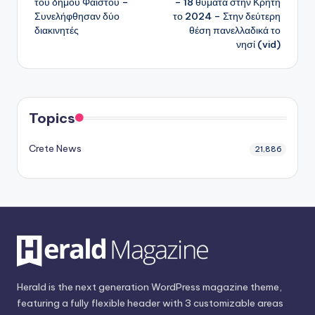
του δήμου Φαιστού –
– 18 θύματα στην Κρήτη
Συνελήφθησαν δύο
το 2024 – Στην δεύτερη
διακινητές
θέση πανελλαδικά το
νησί (vid)
Topics
Crete News
21,886
Herald is the next generation WordPress magazine theme,
featuring a fully flexible header with 3 customizable areas