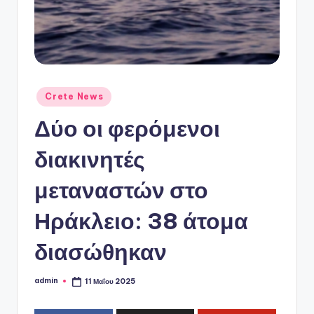
ό
P
o
r
t
Αναρτήθηκε
Crete News
σε
a
Δύο οι φερόμενοι
l
διακινητές
μεταναστών στο
Ηράκλειο: 38 άτομα
διασώθηκαν
admin
11 Μαΐου 2025
Συγγραφέας: