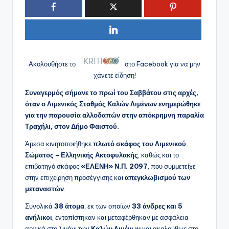
Ακολουθήστε το
στο Facebook για να μην
χάνετε είδηση!
Συναγερμός σήμανε το πρωί του Σαββάτου στις αρχές,
όταν ο Λιμενικός Σταθμός Καλών Λιμένων ενημερώθηκε
για την παρουσία αλλοδαπών στην απόκρημνη παραλία
Τραχήλι, στον Δήμο Φαιστού.
Άμεσα κινητοποιήθηκε
πλωτό σκάφος του Λιμενικού
Σώματος – Ελληνικής Ακτοφυλακής
, καθώς και το
επιβατηγό σκάφος
«ΕΛΕΝΗ» Ν.Π. 2097
, που συμμετείχε
στην επιχείρηση προσέγγισης και
απεγκλωβισμού των
μεταναστών
.
Συνολικά
38 άτομα
, εκ των οποίων
33 άνδρες και 5
ανήλικοι
, εντοπίστηκαν και μεταφέρθηκαν με ασφάλεια
αρχικά στο λιμάνι των
Καλών Λιμένων
και ακολούθως στο