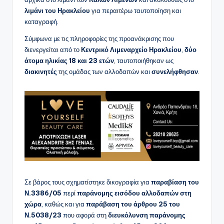
λιμάνι του Ηρακλείου
για περαιτέρω ταυτοποίηση και
καταγραφή.
Σύμφωνα με τις πληροφορίες της προανάκρισης που
διενεργείται από το
Κεντρικό Λιμεναρχείο Ηρακλείου
,
δύο
άτομα ηλικίας 18 και 23 ετών
, ταυτοποιήθηκαν ως
διακινητές
της ομάδας των αλλοδαπών και
συνελήφθησαν
.
Σε βάρος τους σχηματίστηκε δικογραφία για
παραβίαση του
Ν.3386/05
περί
παράνομης εισόδου αλλοδαπών στη
χώρα
, καθώς και για
παράβαση του άρθρου 25 του
Ν.5038/23
που αφορά στη
διευκόλυνση παράνομης