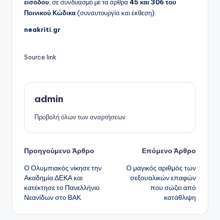
εισόδου
, σε συνδυασμό με τα άρθρα
45 και 306 του
Ποινικού Κώδικα
(συναυτουργία και έκθεση).
neakriti.gr
Source link
admin
Προβολή όλων των αναρτήσεων
Πλοήγηση
Προηγούμενο Άρθρο
Επόμενο Άρθρο
Ο Ολυμπιακός νίκησε την
Ο μαγικός αριθμός των
δημοσιεύσεων
Ακαδημία ΔΕΚΑ και
σεξουαλικών επαφών
κατέκτησε το Πανελλήνιο
που σώζει από
Νεανίδων στο ΒΑΚ
κατάθλιψη