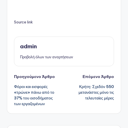
Source link
admin
Προβολή όλων των αναρτήσεων
Πλοήγηση
Προηγούμενο Άρθρο
Επόμενο Άρθρο
Φόροι και εισφορές
Κρήτη: Σχεδόν 550
δημοσιεύσεων
«τρώνε» πάνω από το
μετανάστες μόνο τις
37% του εισοδήματος
τελευταίες μέρες
των εργαζομένων