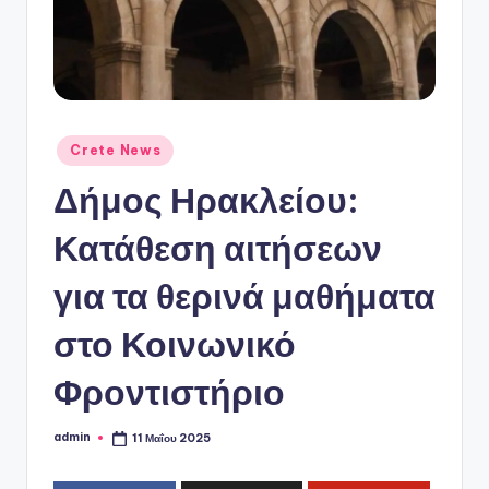
ό
P
o
r
t
Αναρτήθηκε
Crete News
σε
a
Δήμος Ηρακλείου:
l
Κατάθεση αιτήσεων
για τα θερινά μαθήματα
στο Κοινωνικό
Φροντιστήριο
admin
11 Μαΐου 2025
Συγγραφέας: