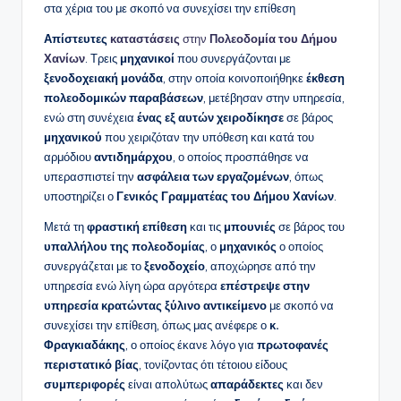
στα χέρια του με σκοπό να συνεχίσει την επίθεση
Απίστευτες
καταστάσεις
στην
Πολεοδομία του Δήμου
Χανίων
. Τρεις
μηχανικοί
που συνεργάζονται με
ξενοδοχειακή μονάδα
, στην οποία κοινοποιήθηκε
έκθεση
πολεοδομικών παραβάσεων
, μετέβησαν στην υπηρεσία,
ενώ στη συνέχεια
ένας εξ αυτών χειροδίκησε
σε βάρος
μηχανικού
που χειριζόταν την υπόθεση και κατά του
αρμόδιου
αντιδημάρχου
, ο οποίος προσπάθησε να
υπερασπιστεί την
ασφάλεια των εργαζομένων
, όπως
υποστηρίζει ο
Γενικός Γραμματέας του Δήμου Χανίων
.
Μετά τη
φραστική επίθεση
και τις
μπουνιές
σε βάρος του
υπαλλήλου της πολεοδομίας
, ο
μηχανικός
ο οποίος
συνεργάζεται με το
ξενοδοχείο
, αποχώρησε από την
υπηρεσία ενώ λίγη ώρα αργότερα
επέστρεψε στην
υπηρεσία κρατώντας ξύλινο αντικείμενο
με σκοπό να
συνεχίσει την επίθεση, όπως μας ανέφερε ο
κ.
Φραγκιαδάκης
, ο οποίος έκανε λόγο για
πρωτοφανές
περιστατικό βίας
, τονίζοντας ότι τέτοιου είδους
συμπεριφορές
είναι απολύτως
απαράδεκτες
και δεν