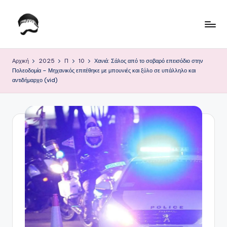
Μετάβαση
σε
Τ
Krhtikos.com
περιεχόμενο
ο
Αρχική
2025
Π
10
Χανιά: Σάλος από το σοβαρό επεισόδιο στην
Πολεοδομία – Μηχανικός επιτέθηκε με μπουνιές και ξύλο σε υπάλληλο και
Κ
αντιδήμαρχο (vid)
α
θ
η
μ
ε
ρ
ι
ν