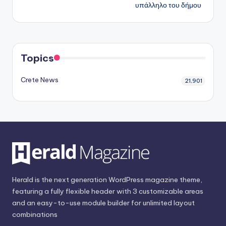
υπάλληλο του δήμου
Topics
Crete News
21,901
Herald is the next generation WordPress magazine theme,
featuring a fully flexible header with 3 customizable areas
and an easy-to-use module builder for unlimited layout
combinations