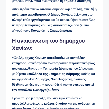
μπορούν να γίνονται ανεκτές από τη
δημόσια διοίκηση
.
«
Δεν πρόκειται να υποκύψουμε
σε καμία
πίεση
,
απειλή
ή
απόπειρα εκφοβισμού
. Ο
Δήμος Χανίων
, βρίσκεται στο
πλευρό κάθε
εργαζόμενου
και θα ακολουθήσει άμεσα όλες
τις
προβλεπόμενες νομικές διαδικασίες
», τονίζει στο
μήνυμά του ο
Παναγιώτης Σημανδηράκης
.
Η ανακοίνωση του δημάρχου
Χανίων:
«Ως
Δήμαρχος Χανίων
,
καταδικάζω με τον πλέον
κατηγορηματικό τρόπο
το αποτρόπαιο
περιστατικό βίας
που σημειώθηκε στην
Υπηρεσία Δόμησης
του Δήμου μας,
με θύματα
υπάλληλο της υπηρεσίας Δόμησης
καθώς και
τον αρμόδιο
Αντιδήμαρχο, Νίκο Χαζιράκη
, ο οποίος
δέχθηκε επίθεση
στην προσπάθειά του να
υπερασπιστεί
την ασφάλεια των εργαζομένων
.
Πρόκειται για μια πράξη, που
δεν τιμά κανέναν
και
προσβάλλει ευθέως το
κράτος δικαίου
και την
ανθρώπινη
αξιοπρέπεια
. Δηλώνουμε ξεκάθαρα ότι
τέτοιες