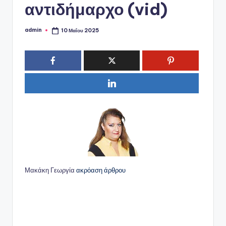
αντιδήμαρχο (vid)
admin
10 Μαΐου 2025
Συγγραφέας:
Μακάκη Γεωργία
ακρόαση άρθρου