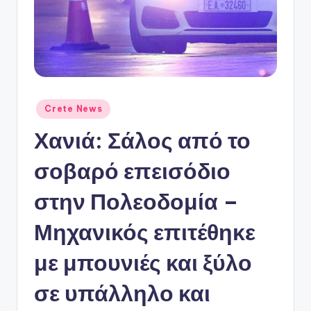
ό
P
o
r
t
Αναρτήθηκε
Crete News
a
σε
Χανιά: Σάλος από το
l
σοβαρό επεισόδιο
στην Πολεοδομία –
Μηχανικός επιτέθηκε
με μπουνιές και ξύλο
σε υπάλληλο και