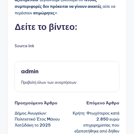
συμπεριφορές δεν πρόκειται να γίνουν ανεκτές
ούτε να
περάσουν
ατιμώρητες
».
Δείτε το βίντεο:
Source link
admin
Προβολή όλων των αναρτήσεων
Πλοήγηση
Προηγούμενο Άρθρο
Επόμενο Άρθρο
Δήμος Ανωγείων:
Κρήτη: Φτωχότερος κατά
δημοσιεύσεων
Πολιτιστικό Έτος Mάνου
2.850 ευρώ
Χατζιδάκη το 2025
επιχειρηματίας που
εξαπατήθηκε από δήθεν