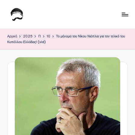
Μετάβαση
σε
Τ
Krhtikos.com
περιεχόμενο
ο
Αρχική
2025
Π
10
Το μήνυμα του Νίκου Νιόπλια για τον τελικό του
Κυπέλλου Ελλάδας! (vid)
Κ
α
θ
η
μ
ε
ρ
ι
ν