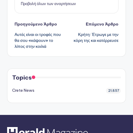
Προβολή όλων των αναρτήσεων
Πλοήγηση
Προηγούμενο Άρθρο
Επόμενο Άρθρο
Αυτές είναι οι τροφές που
Κρήτη: Έτρωγε με την
δημοσιεύσεων
θα σου «κάψουν» το
κόρη της και κατέρρευσε
λίπος στην κοιλιά
Topics
Crete News
21,857