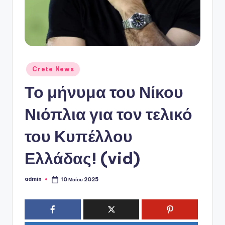
ό
P
o
r
t
Αναρτήθηκε
Crete News
σε
a
Το μήνυμα του Νίκου
l
Νιόπλια για τον τελικό
του Κυπέλλου
Ελλάδας! (vid)
admin
10 Μαΐου 2025
Συγγραφέας: