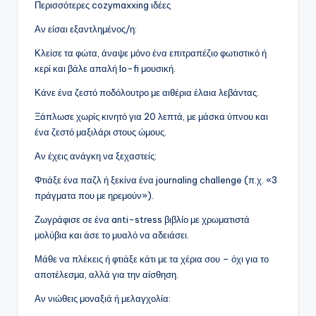
Περισσότερες cozymaxxing ιδέες
Αν είσαι εξαντλημένος/η:
Κλείσε τα φώτα, άναψε μόνο ένα επιτραπέζιο φωτιστικό ή
κερί και βάλε απαλή lo-fi μουσική.
Κάνε ένα ζεστό ποδόλουτρο με αιθέρια έλαια λεβάντας.
Ξάπλωσε χωρίς κινητό για 20 λεπτά, με μάσκα ύπνου και
ένα ζεστό μαξιλάρι στους ώμους.
Αν έχεις ανάγκη να ξεχαστείς:
Φτιάξε ένα παζλ ή ξεκίνα ένα journaling challenge (π.χ. «3
πράγματα που με ηρεμούν»).
Ζωγράφισε σε ένα anti-stress βιβλίο με χρωματιστά
μολύβια και άσε το μυαλό να αδειάσει.
Μάθε να πλέκεις ή φτιάξε κάτι με τα χέρια σου – όχι για το
αποτέλεσμα, αλλά για την αίσθηση.
Αν νιώθεις μοναξιά ή μελαγχολία: