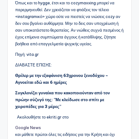
Όπως και το hygge, έτσι και το cozymaxxing μπορεί να
παρερμηνευθεί. Δεν χρειάζεται να φτιάξεις τον τέλειο
«instagramικό» χώρο ούτε να πιεστείς να νιώσεις cozy αν
δεν σου βγαίνει αυθόρμητα. Μην το δεις σαν υποχρέωση ή
σαν υποκατάστατο θεραπείας. Αν νιώθεις συχνά πεσμένος ή
έχεις επίμονα συμπτώματα άγχους ή κατάθλιψης, ζήτησε
βοήθεια από επαγγελματία ψυχικής υγείας.
Πηγή: vita.gr
ΔΙΑΒΑΣΤΕ ΕΠΙΣΗΣ:
Θρίλερ με την εξαφάνιση 63χρονου ξενοδόχου –
Αγνοείται εδώ και 6 ημέρες
Συγκλονίζει γυναίκα που κακοποιούνταν από τον
πρώην σύζυγό της: ”Με κλείδωσε στο σπίτι με
χειροπέδες για 3 μέρες”
Ακολουθήστε το ekriti.gr στο
Google News
και μάθετε πρώτοι όλες τις ειδήσεις για την Κρήτη και όχι