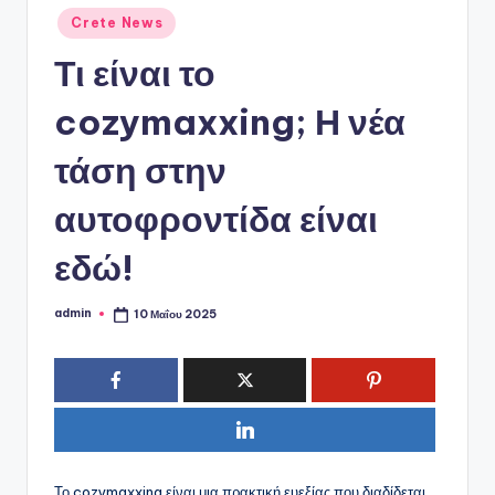
ό
Αναρτήθηκε
Crete News
P
σε
Τι είναι το
o
r
cozymaxxing; Η νέα
t
τάση στην
a
αυτοφροντίδα είναι
l
εδώ!
admin
10 Μαΐου 2025
Συγγραφέας:
Το cozymaxxing είναι μια πρακτική ευεξίας που διαδίδεται