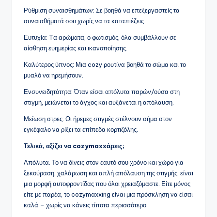
Ρύθμιση συναισθημάτων: Σε βοηθά να επεξεργαστείς τα
συναισθήματά σου χωρίς να τα καταπιέζεις.
Ευτυχία: Tα αρώματα, ο φωτισμός, όλα συμβάλλουν σε
αίσθηση ευημερίας και ικανοποίησης.
Καλύτερος ύπνος: Μια cozy ρουτίνα βοηθά το σώμα και το
μυαλό να ηρεμήσουν.
Ενσυνειδητότητα: Όταν είσαι απόλυτα παρών/ούσα στη
στιγμή, μειώνεται το άγχος και αυξάνεται η απόλαυση.
Μείωση στρες: Οι ήρεμες στιγμές στέλνουν σήμα στον
εγκέφαλο να ρίξει τα επίπεδα κορτιζόλης.
Τελικά, αξίζει να cozymaxxάρεις;
Απόλυτα. Το να δίνεις στον εαυτό σου χρόνο και χώρο για
ξεκούραση, χαλάρωση και απλή απόλαυση της στιγμής, είναι
μια μορφή αυτοφροντίδας που όλοι χρειαζόμαστε. Είτε μόνος
είτε με παρέα, το cozymaxxing είναι μια πρόσκληση να είσαι
καλά – χωρίς να κάνεις τίποτα περισσότερο.