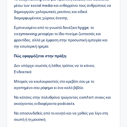
μέσω των social media και ενθαρρύνει τους ανθρώπους να
δημιουργούν χαλαρωτικές ρουτίνες και ειδικά
διαμορφωμένους χώρους άνεσης.
Εμπνευσμένο από το γνωστό δανέζικο hygge, το
cozymaxxing μεταφέρει το ίδιο πνεύμα ζεστασιάς και
φροντίδας, αλλά με έμφαση στην προσωπική εμπειρία και
την εσωτερική ηρεμία.
Πώς εφαρμόζεται στην πράξη;
Δεν υπάρχει σωστός ή λάθος τρόπος να το κάνεις.
Ενδεικτικά:
Μπορείς να κουλουριαστείς στο κρεβάτι σου με το
αγαπημένο σου ρόφημα κι ένα καλό βιβλίο.
Να κάτσεις στην πολυθρόνα τρώγοντας comfort σνακς και
ακούγοντας ενδιαφέροντα podcasts.
Να αποσυνδεθείς από το κινητό και να χαθείς για λίγο στη
σιωπή ή τη μουσική.