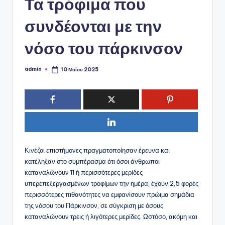
ό
Τα τρόφιμα που
P
συνδέονται με την
o
νόσο του πάρκινσον
r
t
admin
10 Μαΐου 2025
Συγγραφέας:
a
l
Κινέζοι επιστήμονες πραγματοποίησαν έρευνα και
κατέληξαν στο συμπέρασμα ότι όσοι άνθρωποι
καταναλώνουν 11 ή περισσότερες μερίδες
υπερεπεξεργασμένων τροφίμων την ημέρα, έχουν 2,5 φορές
περισσότερες πιθανότητες να εμφανίσουν πρώιμα σημάδια
της νόσου του Πάρκινσον, σε σύγκριση με όσους
καταναλώνουν τρεις ή λιγότερες μερίδες. Ωστόσο, ακόμη και