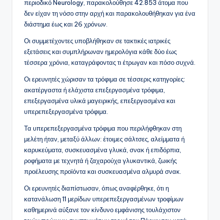
περιοδικό Neurology, παρακολούθησε 42.853 άτομα που
δεν είχαν τη νόσο στην αρχή και παρακολουθήθηκαν για ένα
διάστημα έως και 26 χρόνων.
Οι συμμετέχοντες υποβλήθηκαν σε τακτικές ιατρικές
εξετάσεις και συμπλήρωναν ημερολόγια κάθε δύο έως
τέσσερα χρόνια, καταγράφοντας τι έτρωγαν και πόσο συχνά.
Οι ερευνητές χώρισαν τα τρόφιμα σε τέσσερις κατηγορίες:
ακατέργαστα ή ελάχιστα επεξεργασμένα τρόφιμα,
επεξεργασμένα υλικά μαγειρικής, επεξεργασμένα και
υπερεπεξεργασμένα τρόφιμα.
Τα υπερεπεξεργασμένα τρόφιμα που περιλήφθηκαν στη
μελέτη ήταν, μεταξύ άλλων: έτοιμες σάλτσες, αλείμματα ή
καρυκεύματα, συσκευασμένα γλυκά, σνακ ή επιδόρπια,
ροφήματα με τεχνητά ή ζαχαρούχα γλυκαντικά, ζωικής
προέλευσης προϊόντα και συσκευασμένα αλμυρά σνακ.
Οι ερευνητές διαπίστωσαν, όπως αναφέρθηκε, ότι η
κατανάλωση 11 μερίδων υπερεπεξεργασμένων τροφίμων
καθημερινά αύξανε τον κίνδυνο εμφάνισης τουλάχιστον