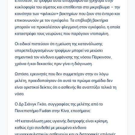
Επιπλέον, τα τρόφιμα αυτά απορροφώνται γρήγορα στην
κυκλοφορία του αίματος και επιτίθενται στο μικροβίωμα – την
κοινότητα των «φιλικών» βακτηρίων που ζουν στο έντερο και
επικοινωνούν με τον εγκέφαλο. Τα επιβλαβή βακτήρια
μπορούν να προκαλέσουν φλεγμονή στον εγκέφαλο, η οποία
καταστρέφει τους νευρώνες που παράγουν ντοπαμίνη.
Οι ειδικοί πιστεύουν ότι η μείωση της κατανάλωσης
υπερεπεξεργασμένων τροφίμων μπορεί να μειώσει
σημαντικά τον κίνδυνο εμφάνισης της νόσου Πάρκινσον,
χρόνια ή και δεκαετίες πριν γίνει η διάγνωση.
Ωστόσο, ερευνητές που δεν συμμετείχαν στην εν λόγω
μελέτη, προειδοποίησαν ότι αυτά τα πρώιμα σημάδια δεν
είναι οριστικοί δείκτες ότι ο ασθενής θα αναπτύξει τελικά τη
νόσο.
Ο Δρ Σιάνγκ Γκάο, συγγραφέας της μελέτης από το
Πανεπιστήμιο Fudan στην Κίνα, επεσήμανε:
«Η κατανάλωση μιας υγιεινής διατροφής είναι κρίσιμη,
καθώς έχει συνδεθεί με μειωμένο κίνδυνο
νευροεκφυλιστικών ασθενειών και οι διατροφικές επιλογές