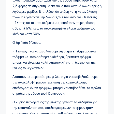
τριών πρώιμων συμπτωμάτων της νόσου Πάρκινσον κατά
2,5 φορές σε σύγκριση με εκείνους που κατανάλωναν τρεις ή
λιγότερες μερίδες. Επιπλέον, ότι ακόμη και η κατανάλωση
τριών ή λιγότερων μερίδων αύξανε τον κίνδυνο. Οι έτοιμες
σάλτσες και τα καρυκεύματα παρουσίασαν τη μικρότερη
αύξηση (17%) ενώ τα συσκευασμένα γλυκά αύξησαν τον
κίνδυνο κατά 60%.
Ο Δρ Γκάο δήλωσε:
«Η επιλογή να καταναλώνουμε λιγότερα επεξεργασμένα
τρόφιμα και περισσότερα ολόκληρα, θρεπτικά τρόφιμα
μπορεί να είναι μια καλή στρατηγική για τη διατήρηση της
υγείας του εγκεφάλου.
Απαιτούνται περισσότερες μελέτες για να επιβεβαιώσουμε
την ανακάλυψή μας ότι η μείωση της κατανάλωσης
επεξεργασμένων τροφίμων μπορεί να επιβραδύνει τα πρώτα
σημάδια της νόσου του Πάρκινσον».
Ο κύριος περιορισμός της μελέτης ήταν ότι τα δεδομένα για
την κατανάλωση υπερεπεξεργασμένων τροφίμων ήταν
αυτοαναφερόμενα, οπότε είναι πιθανό οι συμμετέχοντες να