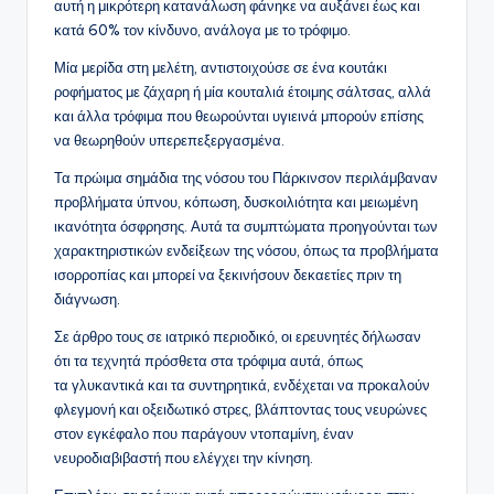
αυτή η μικρότερη κατανάλωση φάνηκε να αυξάνει έως και
κατά 60% τον κίνδυνο, ανάλογα με το τρόφιμο.
Μία μερίδα στη μελέτη, αντιστοιχούσε σε ένα κουτάκι
ροφήματος με ζάχαρη ή μία κουταλιά έτοιμης σάλτσας, αλλά
και άλλα τρόφιμα που θεωρούνται υγιεινά μπορούν επίσης
να θεωρηθούν υπερεπεξεργασμένα.
Τα πρώιμα σημάδια της νόσου του Πάρκινσον περιλάμβαναν
προβλήματα ύπνου, κόπωση, δυσκοιλιότητα και μειωμένη
ικανότητα όσφρησης. Αυτά τα συμπτώματα προηγούνται των
χαρακτηριστικών ενδείξεων της νόσου, όπως τα προβλήματα
ισορροπίας και μπορεί να ξεκινήσουν δεκαετίες πριν τη
διάγνωση.
Σε άρθρο τους σε ιατρικό περιοδικό, οι ερευνητές δήλωσαν
ότι τα τεχνητά πρόσθετα στα τρόφιμα αυτά, όπως
τα γλυκαντικά και τα συντηρητικά, ενδέχεται να προκαλούν
φλεγμονή και οξειδωτικό στρες, βλάπτοντας τους νευρώνες
στον εγκέφαλο που παράγουν ντοπαμίνη, έναν
νευροδιαβιβαστή που ελέγχει την κίνηση.