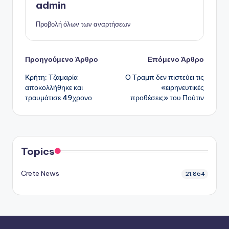
admin
Προβολή όλων των αναρτήσεων
Πλοήγηση
Προηγούμενο Άρθρο
Επόμενο Άρθρο
Κρήτη: Τζαμαρία
Ο Τραμπ δεν πιστεύει τις
δημοσιεύσεων
αποκολλήθηκε και
«ειρηνευτικές
τραυμάτισε 49χρονο
προθέσεις» του Πούτιν
Topics
Crete News
21,864