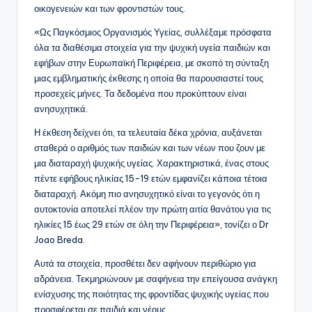
οικογενειών και των φροντιστών τους.
«Ως Παγκόσμιος Οργανισμός Υγείας, συλλέξαμε πρόσφατα
όλα τα διαθέσιμα στοιχεία για την ψυχική υγεία παιδιών και
εφήβων στην Ευρωπαϊκή Περιφέρεια, με σκοπό τη σύνταξη
μιας εμβληματικής έκθεσης η οποία θα παρουσιαστεί τους
προσεχείς μήνες. Τα δεδομένα που προκύπτουν είναι
ανησυχητικά.
Η έκθεση δείχνει ότι, τα τελευταία δέκα χρόνια, αυξάνεται
σταθερά ο αριθμός των παιδιών και των νέων που ζουν με
μια διαταραχή ψυχικής υγείας. Χαρακτηριστικά, ένας στους
πέντε εφήβους ηλικίας 15-19 ετών εμφανίζει κάποια τέτοια
διαταραχή. Ακόμη πιο ανησυχητικό είναι το γεγονός ότι η
αυτοκτονία αποτελεί πλέον την πρώτη αιτία θανάτου για τις
ηλικίες 15 έως 29 ετών σε όλη την Περιφέρεια», τονίζει ο Dr
Joao Breda.
Αυτά τα στοιχεία, προσθέτει δεν αφήνουν περιθώριο για
αδράνεια. Τεκμηριώνουν με σαφήνεια την επείγουσα ανάγκη
ενίσχυσης της ποιότητας της φροντίδας ψυχικής υγείας που
προσφέρεται σε παιδιά και νέους.