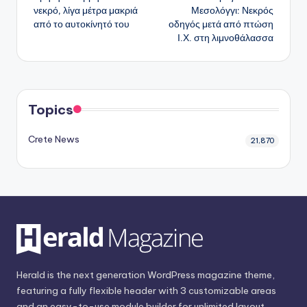
δημοσιεύσεων
νεκρό, λίγα μέτρα μακριά
Μεσολόγγι: Νεκρός
από το αυτοκίνητό του
οδηγός μετά από πτώση
Ι.Χ. στη λιμνοθάλασσα
Topics
Crete News
21,870
Herald is the next generation WordPress magazine theme,
featuring a fully flexible header with 3 customizable areas
and an easy-to-use module builder for unlimited layout