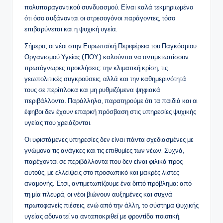
πολυπαραγοντικού συνδυασμού. Είναι καλά τεκμηριωμένο
ότι όσο αυξάνονται οι στρεσογόνοι παράγοντες, τόσο
επιβαρύνεται και η ψυχική υγεία.
Σήμερα, οι νέοι στην Ευρωπαϊκή Περιφέρεια του Παγκόσμιου
Οργανισμού Υγείας (ΠΟΥ) καλούνται να αντιμετωπίσουν
πρωτόγνωρες προκλήσεις: την κλιματική κρίση, τις
γεωπολιτικές συγκρούσεις, αλλά και την καθημερινότητά
τους σε περίπλοκα και μη ρυθμιζόμενα ψηφιακά
περιβάλλοντα. Παράλληλα, παρατηρούμε ότι τα παιδιά και οι
έφηβοι δεν έχουν επαρκή πρόσβαση στις υπηρεσίες ψυχικής
υγείας που χρειάζονται.
Οι υφιστάμενες υπηρεσίες δεν είναι πάντα σχεδιασμένες με
γνώμονα τις ανάγκες και τις επιθυμίες των νέων. Συχνά,
παρέχονται σε περιβάλλοντα που δεν είναι φιλικά προς
αυτούς, με ελλείψεις στο προσωπικό και μακρές λίστες
αναμονής. Έτσι, αντιμετωπίζουμε ένα διττό πρόβλημα: από
τη μία πλευρά, οι νέοι βιώνουν αυξημένες και συχνά
πρωτοφανείς πιέσεις, ενώ από την άλλη, το σύστημα ψυχικής
υγείας αδυνατεί να ανταποκριθεί με φροντίδα ποιοτική,