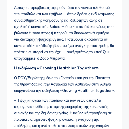
Αυτές οι παρεμβάσεις αφορούν τόσο τον γενικό πληθυσμό
των παιδιών και των εφήβων — όπως δράσεις ενδυνάμωσης
συναισθηματικής νοημοσύνης και δεξιοτήτων ζωής σε
σχολικό ή κοινοτικό πλαίσιο — όσο και παιδιά και νέους που
βιώνουν έντονο στρες ή πληρούν τα διαγνωστικά κριτήρια
για διαταραχή ψυχικής υγείας. Πιστεύουμε ακράδαντα ότι
κάθε παιδί και κάθε έφηβος που έχει ανάγκη υποστήριξης θα
πρέπει να μπορεί να την έχει — ανεξαρτήτως του πού ζει»,
υπογραμμίζει ο Ζοάο Μπρέντα.
Η εκδήλωση «Growing Healthier Together»
Ο ΠΟΥ/Ευρώπης μέσω του Γραφείου του για την Ποιότητα
της Φροντίδας και την Ασφάλεια των Ασθενών στην Αθήνα
διοργανώνει την εκδήλωση «Growing Healthier Together».
«Η ψυχική υγεία των παιδιών και των νέων αποτελεί
ακρογωνιαίο λίθο της ατομικής ευημερίας, της κοινωνικής
συνοχής και της δημόσιας υγείας. Η καθολική πρόσβαση σε
ποιοτικές υπηρεσίες ψυχικής υγείας, η ενίσχυση της
πρόληψης και η ανάπτυξη αποτελεσματικών μηχανισμών