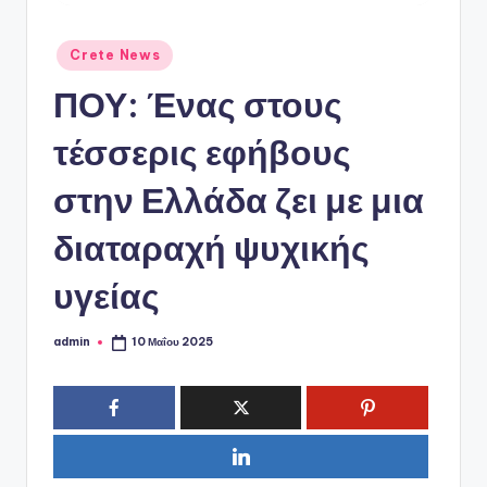
ό
P
Αναρτήθηκε
Crete News
o
σε
ΠΟΥ: Ένας στους
r
t
τέσσερις εφήβους
a
στην Ελλάδα ζει με μια
l
διαταραχή ψυχικής
υγείας
admin
10 Μαΐου 2025
Συγγραφέας: