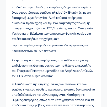
«Ειδικά για την Ελλάδα, οι εκτιμήσεις δείχνουν ότι περίπου
ένας στους τέσσερις εφήβους ηλικίας 15-19 ετών ζει με μια
διαταραχή ψυχικής υγείας. Αυτό καθιστά ακόμη πιο
αναγκαία τη συνέχιση και την ενδυνάμωση της πολύτιμης
συνεργασίας μεταξύ του ΠΟΥ/Ευρώπης και του Υπουργείου
Υγείας για τη βελτίωση των υπηρεσιών ψυχικής υγείας για
παιδιά και εφήβους στη χώρα μας».
Ο δρ Ζοάο Μπρέντα, επικεφαλής του Γραφείου Ποιότητας Φροντίδας και
Ασφάλειας Ασθενών του ΠΟΥ στην Αθήνα
Σε ερώτηση για τους παράγοντες που ευθύνονται για την
επιδείνωση της ψυχικής υγείας των παιδιών ο επικεφαλής
του Γραφείου Ποιότητας Φροντίδας και Ασφάλειας Ασθενών
του ΠΟΥ στην Αθήνα απαντά:
«Η επιδείνωση της ψυχικής υγείας των παιδιών και των
εφήβων είναι ένα σύνθετο φαινόμενο, το οποίο δεν μπορεί να
αποδοθεί σε έναν και μόνο παράγοντα. Η αύξηση της
ψυχικής δυσφορίας, όπως αυτή καταγράφεται από τα ίδια τα
παιδιά και τους εφήβους, φαίνεται να είναι αποτέλεσμα ενός