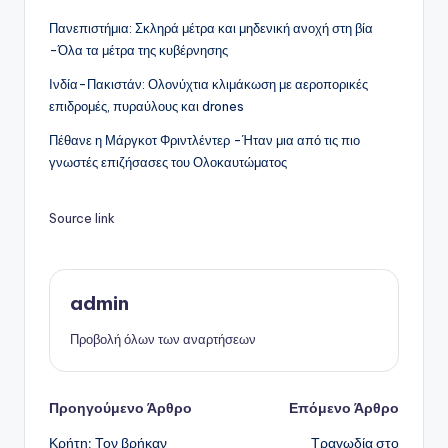
Πανεπιστήμια: Σκληρά μέτρα και μηδενική ανοχή στη βία
-Όλα τα μέτρα της κυβέρνησης
Ινδία-Πακιστάν: Ολονύχτια κλιμάκωση με αεροπορικές
επιδρομές, πυραύλους και drones
Πέθανε η Μάργκοτ Φριντλέντερ -Ήταν μια από τις πιο
γνωστές επιζήσασες του Ολοκαυτώματος
Source link
admin
Προβολή όλων των αναρτήσεων
Πλοήγηση
Προηγούμενο Άρθρο
Επόμενο Άρθρο
Κρήτη: Τον βρήκαν
Τραγωδία στο