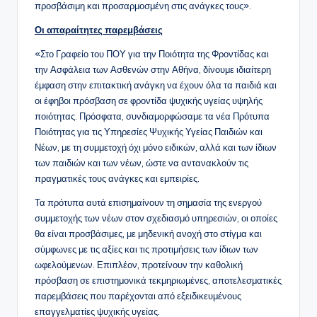
προσβάσιμη και προσαρμοσμένη στις ανάγκες τους».
Οι απαραίτητες παρεμβάσεις
«Στο Γραφείο του ΠΟΥ για την Ποιότητα της Φροντίδας και
την Ασφάλεια των Ασθενών στην Αθήνα, δίνουμε ιδιαίτερη
έμφαση στην επιτακτική ανάγκη να έχουν όλα τα παιδιά και
οι έφηβοι πρόσβαση σε φροντίδα ψυχικής υγείας υψηλής
ποιότητας. Πρόσφατα, συνδιαμορφώσαμε τα νέα Πρότυπα
Ποιότητας για τις Υπηρεσίες Ψυχικής Υγείας Παιδιών και
Νέων, με τη συμμετοχή όχι μόνο ειδικών, αλλά και των ίδιων
των παιδιών και των νέων, ώστε να αντανακλούν τις
πραγματικές τους ανάγκες και εμπειρίες.
Τα πρότυπα αυτά επισημαίνουν τη σημασία της ενεργού
συμμετοχής των νέων στον σχεδιασμό υπηρεσιών, οι οποίες
θα είναι προσβάσιμες, με μηδενική ανοχή στο στίγμα και
σύμφωνες με τις αξίες και τις προτιμήσεις των ίδιων των
ωφελούμενων. Επιπλέον, προτείνουν την καθολική
πρόσβαση σε επιστημονικά τεκμηριωμένες, αποτελεσματικές
παρεμβάσεις που παρέχονται από εξειδικευμένους
επαγγελματίες ψυχικής υγείας.