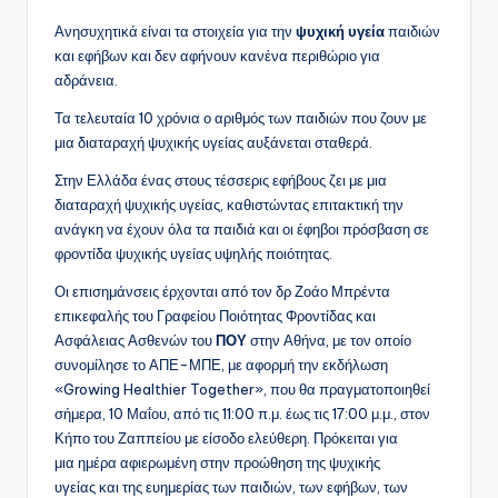
Ανησυχητικά είναι τα στοιχεία για την
ψυχική υγεία
παιδιών
και εφήβων και δεν αφήνουν κανένα περιθώριο για
αδράνεια.
Τα τελευταία 10 χρόνια ο αριθμός των παιδιών που ζουν με
μια διαταραχή ψυχικής υγείας αυξάνεται σταθερά.
Στην Ελλάδα ένας στους τέσσερις εφήβους ζει με μια
διαταραχή ψυχικής υγείας, καθιστώντας επιτακτική την
ανάγκη να έχουν όλα τα παιδιά και οι έφηβοι πρόσβαση σε
φροντίδα ψυχικής υγείας υψηλής ποιότητας.
Οι επισημάνσεις έρχονται από τον δρ Ζοάο Μπρέντα
επικεφαλής του Γραφείου Ποιότητας Φροντίδας και
Ασφάλειας Ασθενών του
ΠΟΥ
στην Αθήνα, με τον οποίο
συνομίλησε το ΑΠΕ-ΜΠΕ, με αφορμή την εκδήλωση
«Growing Healthier Together», που θα πραγματοποιηθεί
σήμερα, 10 Μαΐου, από τις 11:00 π.μ. έως τις 17:00 μ.μ., στον
Κήπο του Ζαππείου με είσοδο ελεύθερη. Πρόκειται για
μια ημέρα αφιερωμένη στην προώθηση της ψυχικής
υγείας και της ευημερίας των παιδιών, των εφήβων, των