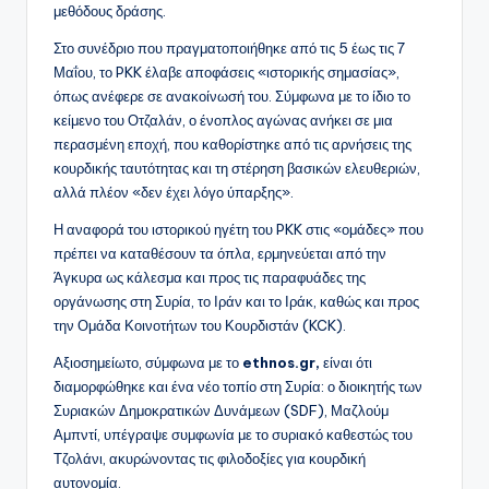
μεθόδους δράσης.
Στο συνέδριο που πραγματοποιήθηκε από τις 5 έως τις 7
Μαΐου, το PKK έλαβε αποφάσεις «ιστορικής σημασίας»,
όπως ανέφερε σε ανακοίνωσή του. Σύμφωνα με το ίδιο το
κείμενο του Οτζαλάν, ο ένοπλος αγώνας ανήκει σε μια
περασμένη εποχή, που καθορίστηκε από τις αρνήσεις της
κουρδικής ταυτότητας και τη στέρηση βασικών ελευθεριών,
αλλά πλέον «δεν έχει λόγο ύπαρξης».
Η αναφορά του ιστορικού ηγέτη του PKK στις «ομάδες» που
πρέπει να καταθέσουν τα όπλα, ερμηνεύεται από την
Άγκυρα ως κάλεσμα και προς τις παραφυάδες της
οργάνωσης στη Συρία, το Ιράν και το Ιράκ, καθώς και προς
την Ομάδα Κοινοτήτων του Κουρδιστάν (KCK).
Αξιοσημείωτο, σύμφωνα με το
ethnos.gr,
είναι ότι
διαμορφώθηκε και ένα νέο τοπίο στη Συρία: ο διοικητής των
Συριακών Δημοκρατικών Δυνάμεων (SDF), Μαζλούμ
Αμπντί, υπέγραψε συμφωνία με το συριακό καθεστώς του
Τζολάνι, ακυρώνοντας τις φιλοδοξίες για κουρδική
αυτονομία.