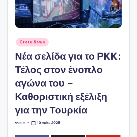
ό
P
o
r
t
Αναρτήθηκε
Crete News
σε
a
Νέα σελίδα για το PKK:
l
Τέλος στον ένοπλο
αγώνα του –
Καθοριστική εξέλιξη
για την Τουρκία
admin
10 Μαΐου 2025
Συγγραφέας: