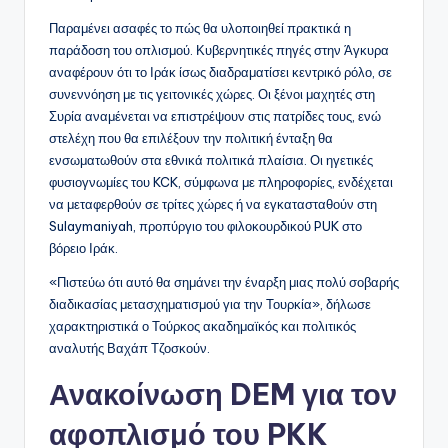
Παραμένει ασαφές το πώς θα υλοποιηθεί πρακτικά η
παράδοση του οπλισμού. Κυβερνητικές πηγές στην Άγκυρα
αναφέρουν ότι το Ιράκ ίσως διαδραματίσει κεντρικό ρόλο, σε
συνεννόηση με τις γειτονικές χώρες. Οι ξένοι μαχητές στη
Συρία αναμένεται να επιστρέψουν στις πατρίδες τους, ενώ
στελέχη που θα επιλέξουν την πολιτική ένταξη θα
ενσωματωθούν στα εθνικά πολιτικά πλαίσια. Οι ηγετικές
φυσιογνωμίες του KCK, σύμφωνα με πληροφορίες, ενδέχεται
να μεταφερθούν σε τρίτες χώρες ή να εγκατασταθούν στη
Sulaymaniyah, προπύργιο του φιλοκουρδικού PUK στο
βόρειο Ιράκ.
«Πιστεύω ότι αυτό θα σημάνει την έναρξη μιας πολύ σοβαρής
διαδικασίας μετασχηματισμού για την Τουρκία», δήλωσε
χαρακτηριστικά ο Τούρκος ακαδημαϊκός και πολιτικός
αναλυτής Βαχάπ Τζοσκούν.
Ανακοίνωση DEM για τον
αφοπλισμό του PKK