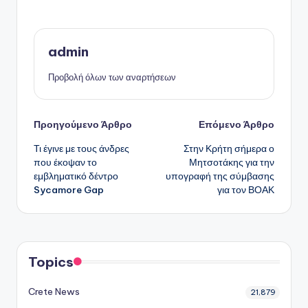
admin
Προβολή όλων των αναρτήσεων
Πλοήγηση
Προηγούμενο Άρθρο
Επόμενο Άρθρο
Τι έγινε με τους άνδρες
Στην Κρήτη σήμερα ο
δημοσιεύσεων
που έκοψαν το
Μητσοτάκης για την
εμβληματικό δέντρο
υπογραφή της σύμβασης
Sycamore Gap
για τον ΒΟΑΚ
Topics
Crete News
21,879