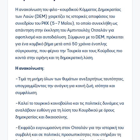
Η ανακοίνωση του φιλο-κουρδικού Κόμματος Δημοκρατίας
των Λαών (DEM) χαιρετίζει τις ιστορικές αποφάσεις του
συνεδρίου του PKK (5–7 Μαΐου), το οποίο συνεκλήθη ως
απάντηση στην έκκληση του Αμπντουλάχ Οτσαλάν για
αφοπλισμό και αυτοδιάλυση. Σύμφωνα με το DEM, πρόκειται
για ένα κομβικό βήμα μετά από 50 χρόνια ένοπλης
σύγκρουσης, που φέρνει την Τουρκία και τους Κούρδους πιο
κοντά στην ειρήνη και τη δημοκρατική λύση.
Η ανακοίνωση:
-Τιμά τη μνήμη όλων των θυμάτων ανεξαρτήτως ταυτότητας,
υπογραμμίζοντας την ανάγκη για κοινή ζωή, ισότητα και
συμφιλίωση.
-Καλεί το τουρκικό κοινοβούλιο και τις πολιτικές δυνάμεις να
αναλάβουν ευθύνη για τη λύση του Κουρδικού με όρους
δημοκρατίας και δικαιοσύνης.
-Εκφράζει ευγνωμοσύνη στον Οτσαλάν για την ιστορική του
συμβολή και σε πολιτικές προσωπικότητες που στήριξαν τη