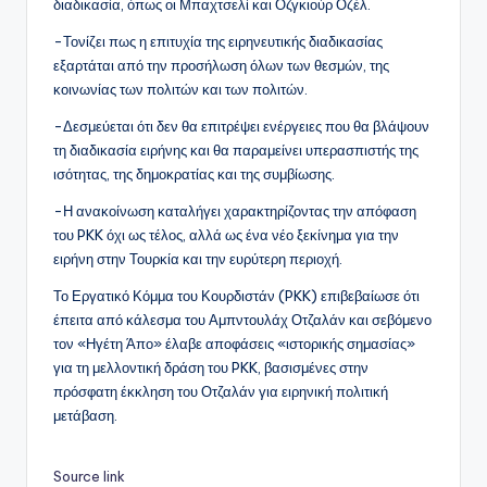
διαδικασία, όπως οι Μπαχτσελί και Οζγκιούρ Οζέλ.
-Τονίζει πως η επιτυχία της ειρηνευτικής διαδικασίας
εξαρτάται από την προσήλωση όλων των θεσμών, της
κοινωνίας των πολιτών και των πολιτών.
-Δεσμεύεται ότι δεν θα επιτρέψει ενέργειες που θα βλάψουν
τη διαδικασία ειρήνης και θα παραμείνει υπερασπιστής της
ισότητας, της δημοκρατίας και της συμβίωσης.
-Η ανακοίνωση καταλήγει χαρακτηρίζοντας την απόφαση
του PKK όχι ως τέλος, αλλά ως ένα νέο ξεκίνημα για την
ειρήνη στην Τουρκία και την ευρύτερη περιοχή.
Το Εργατικό Κόμμα του Κουρδιστάν (PKK) επιβεβαίωσε ότι
έπειτα από κάλεσμα του Αμπντουλάχ Οτζαλάν και σεβόμενο
τον «Ηγέτη Άπο» έλαβε αποφάσεις «ιστορικής σημασίας»
για τη μελλοντική δράση του PKK, βασισμένες στην
πρόσφατη έκκληση του Οτζαλάν για ειρηνική πολιτική
μετάβαση.
Source link