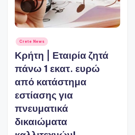
ό
P
o
r
t
Αναρτήθηκε
Crete News
σε
a
Κρήτη | Εταιρία ζητά
l
πάνω 1 εκατ. ευρώ
από κατάστημα
εστίασης για
πνευματικά
δικαιώματα
καλλιτεχνών!