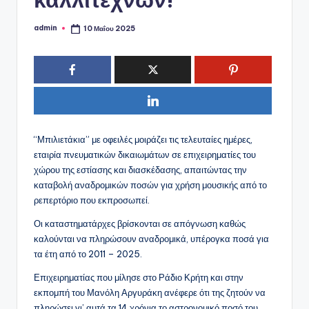
admin
10 Μαΐου 2025
Συγγραφέας:
“Μπιλιετάκια” με οφειλές μοιράζει τις τελευταίες ημέρες,
εταιρία πνευματικών δικαιωμάτων σε επιχειρηματίες του
χώρου της εστίασης και διασκέδασης, απαιτώντας την
καταβολή αναδρομικών ποσών για χρήση μουσικής από το
ρεπερτόριο που εκπροσωπεί.
Οι καταστηματάρχες βρίσκονται σε απόγνωση καθώς
καλούνται να πληρώσουν αναδρομικά, υπέρογκα ποσά για
τα έτη από το 2011 – 2025.
Επιχειρηματίας που μίλησε στο Ράδιο Κρήτη και στην
εκπομπή του Μανόλη Αργυράκη ανέφερε ότι της ζητούν να
πληρώσει γι’ αυτά τα 14 χρόνια το αστρονομικό ποσό του