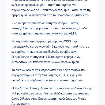
ενός εκατομμυρίου ευρώ – ποσό που πρέπει να
συγκεντρώσει ως τις 16 του τρέχοντος μήνα- αφού αυτή την
ημερομηνία θα εκδικαστεί από το Πρωτοδικείο η υπόθεση.
Ένα ακόμα παράλογο σ’ αυτή την ιστορία – όπως
καταγγέλλει η επιχειρηματίας – είναι το γεγονός ,ότι όλα
αυτά τα χρόνια πλήρωνε κανονικά και την ΑΕΠΙ.
Να σημειωθεί ότι σύμφωνα με νόμο του 1993 περί
πνευματικών και συγγενικών δικαιωμάτων, η πολιτεία, σε
εναρμόνιση κοινοτικών και διεθνών συμβάσεων,
θεσμοθέτησε τα συγγενικά δικαιώματα ερμηνευτών,
εκτελεστών και παραγωγών υλικών φορέων ήχου.
Τα δικαιώματα αυτά εκπροσωπεί η εν λόγω εταιρία που
συγκροτήθηκε μετά τη διάλυση της ΑΕΠΙ, κι έχει γίνει
κυριολεκτικά «θηλιά» στον λαιμό των επιχειρηματιών.
Ο Συνδέσμος Επαγγελματιών Επισιτισμού και Διασκέδασης
Ν. Ηρακλείου, θα απαντήσει με εξώδικα κατά της εταιρίας,
όπως δήλωσε στην ίδια εκπομπή η πρόεδρός του Μαρία
Αντωνακάκη.