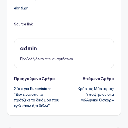
ekriti.gr
Source link
admin
Προβολή όλων των αναρτήσεων
Πλοήγηση
Προηγούμενο Άρθρο
Επόμενο Άρθρο
Σάττι για Eurovision:
Χρήστος Μάστορας:
δημοσιεύσεων
“Δεν είναι σαν το
Υποψήφιος στα
πρότζεκτ το δικό μου που
«ελληνικά Όσκαρ»
εγώ κάνω ό,τι θέλω”