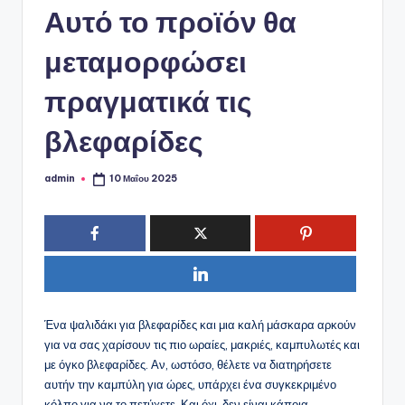
ό
Αυτό το προϊόν θα
P
μεταμορφώσει
o
r
πραγματικά τις
t
βλεφαρίδες
a
l
admin
10 Μαΐου 2025
Συγγραφέας:
Ένα ψαλιδάκι για βλεφαρίδες και μια καλή μάσκαρα αρκούν
για να σας χαρίσουν τις πιο ωραίες, μακριές, καμπυλωτές και
με όγκο βλεφαρίδες. Αν, ωστόσο, θέλετε να διατηρήσετε
αυτήν την καμπύλη για ώρες, υπάρχει ένα συγκεκριμένο
κόλπο για να το πετύχετε. Και όχι, δεν είναι κάποια