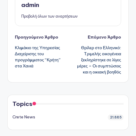
admin
Προβολή όλων των αναρτήσεων
Πλοήγηση
Προηγούμενο Άρθρο
Επόμενο Άρθρο
Κλιµάκιο της Υπηρεσίας
Θρίλερ στο Ελληνικό:
δημοσιεύσεων
∆ιαχείρισης του
Τριμελής οικογένεια
προγράµµατος “Κρήτη”
ξεκληρίστηκε σε λίγες
στα Χανιά
μέρες – Οι συμπτώσεις
και η οικιακή βοηθός
Topics
Crete News
21,885