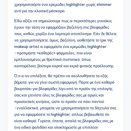
χρησιμοποιήστε ένα κρεμώδες highlighter χωρίς shimmer
αντί για την κλασική μάσκαρα.
Εδώ αξίζει να σημειώσουμε πως οι περισσότερες γυναίκες
έχουν την τάση να εφαρμόζουν βαζελίνη στις βλεφαρίδες
τους, καθώς χαρίζει ένα λαμπερό αποτέλεσμα. Εάν δε θέλετε
να χρησιμοποιήσετε, όμως, βαζελίνη, υιοθετήστε το τρικ της
makeup artist κι εφαρμόστε ένα κρεμώδες highlighter
-προτιμήστε «καθαρές» φόρμουλες, που είναι
εμπλουτισμένες με θρεπτικά συστατικά, όπως
καστορέλαιο, βούτυρο καριτέ και κεριά φυτικής προέλευσης.
Ό,τι κι αν επιλέξετε, θα πρέπει να ακολουθήσετε τα εξής
βήματα, για να γίνει σωστή εφαρμογή. Πάρτε με ένα καθαρό
βουρτσάκι για βλεφαρίδες λίγο από το προϊόν της επιλογής
σας και χτενίστε όλες τις βλεφαρίδες σας με αργές και
προσεκτικές κινήσεις, ώστε το προϊόν να πάει παντού
-εναλλακτικά, μπορείτε να χρησιμοποιήσετε τα δάχτυλά σας
για να εφαρμόσετε το highlighter, απλώς βεβαιωθείτε ότι
είναι καθαρά. Γυρίστε, έπειτα, απαλά τις βλεφαρίδες σας με
ένα ειδικό ψαλιδάκι και ολοκληρώστε με επιπλέον