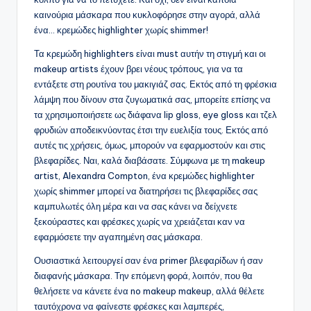
καινούρια μάσκαρα που κυκλοφόρησε στην αγορά, αλλά
ένα… κρεμώδες highlighter χωρίς shimmer!
Τα κρεμώδη highlighters είναι must αυτήν τη στιγμή και οι
makeup artists έχουν βρει νέους τρόπους, για να τα
εντάξετε στη ρουτίνα του μακιγιάζ σας. Εκτός από τη φρέσκια
λάμψη που δίνουν στα ζυγωματικά σας, μπορείτε επίσης να
τα χρησιμοποιήσετε ως διάφανα lip gloss, eye gloss και τζελ
φρυδιών αποδεικνύοντας έτσι την ευελιξία τους. Εκτός από
αυτές τις χρήσεις, όμως, μπορούν να εφαρμοστούν και στις
βλεφαρίδες. Ναι, καλά διαβάσατε. Σύμφωνα με τη makeup
artist, Alexandra Compton, ένα κρεμώδες highlighter
χωρίς shimmer μπορεί να διατηρήσει τις βλεφαρίδες σας
καμπυλωτές όλη μέρα και να σας κάνει να δείχνετε
ξεκούραστες και φρέσκες χωρίς να χρειάζεται καν να
εφαρμόσετε την αγαπημένη σας μάσκαρα.
Ουσιαστικά λειτουργεί σαν ένα primer βλεφαρίδων ή σαν
διαφανής μάσκαρα. Την επόμενη φορά, λοιπόν, που θα
θελήσετε να κάνετε ένα no makeup makeup, αλλά θέλετε
ταυτόχρονα να φαίνεστε φρέσκες και λαμπερές,