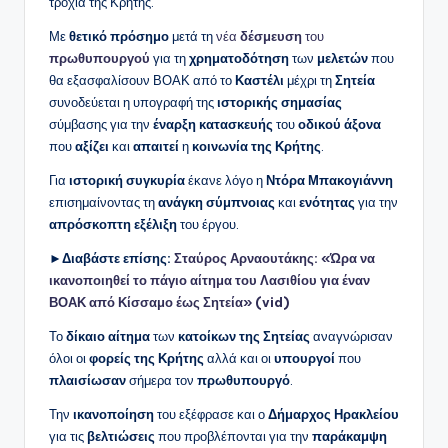
τροχιά της Κρήτης.
Με
θετικό πρόσημο
μετά τη
νέα
δέσμευση
του
πρωθυπουργού
για τη
χρηματοδότηση
των
μελετών
που
θα εξασφαλίσουν ΒΟΑΚ από το
Καστέλι
μέχρι τη
Σητεία
συνοδεύεται η υπογραφή της
ιστορικής σημασίας
σύμβασης για την
έναρξη κατασκευής
του
οδικού άξονα
που
αξίζει
και
απαιτεί
η
κοινωνία της Κρήτης
.
Για
ιστορική συγκυρία
έκανε λόγο η
Ντόρα Μπακογιάννη
επισημαίνοντας τη
ανάγκη σύμπνοιας
και
ενότητας
για την
απρόσκοπτη εξέλιξη
του έργου.
►Διαβάστε επίσης:
Σταύρος Αρναουτάκης: «Ώρα να
ικανοποιηθεί το πάγιο αίτημα του Λασιθίου για έναν
ΒΟΑΚ από Κίσσαμο έως Σητεία» (vid)
Το
δίκαιο αίτημα
των
κατοίκων της Σητείας
αναγνώρισαν
όλοι οι
φορείς της Κρήτης
αλλά και οι
υπουργοί
που
πλαισίωσαν
σήμερα τον
πρωθυπουργό
.
Την
ικανοποίηση
του εξέφρασε και ο
Δήμαρχος Ηρακλείου
για τις
βελτιώσεις
που προβλέπονται για την
παράκαμψη