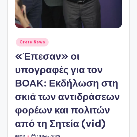
ό
P
o
r
t
Αναρτήθηκε
Crete News
σε
a
«Έπεσαν» οι
l
υπογραφές για τον
ΒΟΑΚ: Εκδήλωση στη
σκιά των αντιδράσεων
φορέων και πολιτών
από τη Σητεία (vid)
admin
10 Μαΐου 2025