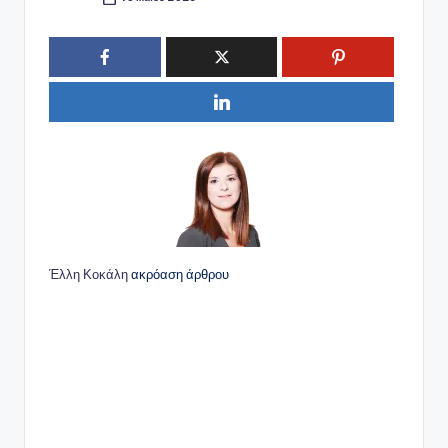
Συγγραφέας:
Έλλη Κοκάλη
ακρόαση άρθρου