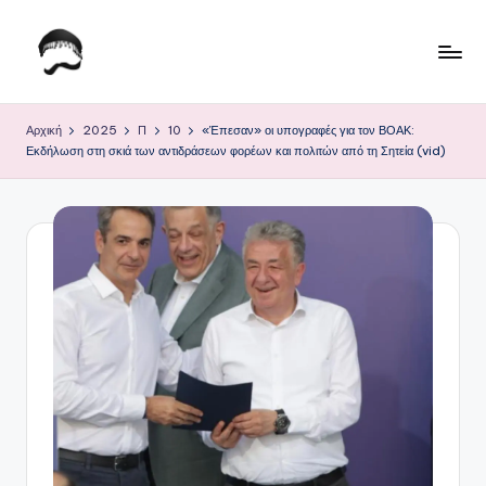
Μετάβαση
σε
Τ
Krhtikos.com
περιεχόμενο
ο
Αρχική
2025
Π
10
«Έπεσαν» οι υπογραφές για τον ΒΟΑΚ:
Εκδήλωση στη σκιά των αντιδράσεων φορέων και πολιτών από τη Σητεία (vid)
Κ
α
θ
η
μ
ε
ρ
ι
ν