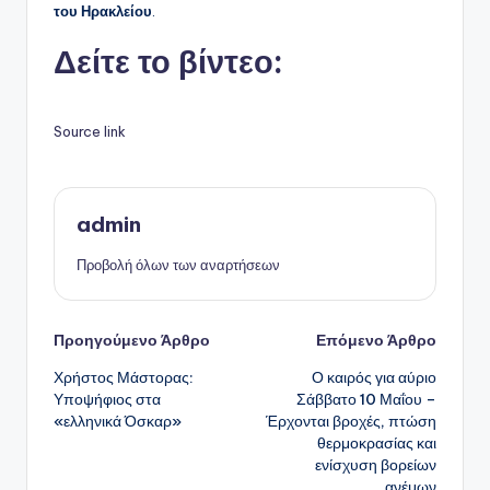
του Ηρακλείου
.
Δείτε το βίντεο:
Source link
admin
Προβολή όλων των αναρτήσεων
Πλοήγηση
Προηγούμενο Άρθρο
Επόμενο Άρθρο
Χρήστος Μάστορας:
Ο καιρός για αύριο
δημοσιεύσεων
Υποψήφιος στα
Σάββατο 10 Μαΐου –
«ελληνικά Όσκαρ»
Έρχονται βροχές, πτώση
θερμοκρασίας και
ενίσχυση βορείων
ανέμων