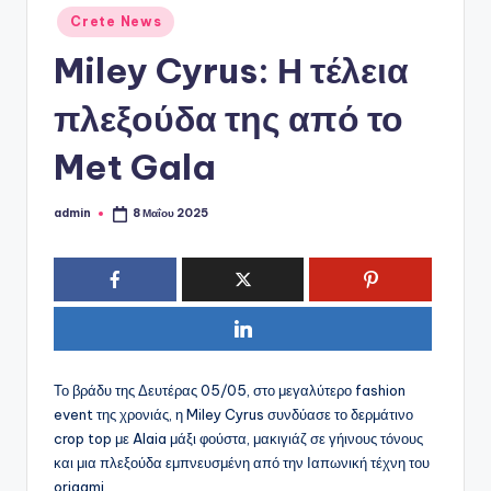
ό
Αναρτήθηκε
Crete News
P
σε
Miley Cyrus: Η τέλεια
o
r
πλεξούδα της από το
t
Met Gala
a
l
admin
8 Μαΐου 2025
Συγγραφέας:
Το βράδυ της Δευτέρας 05/05, στο μεγαλύτερο fashion
event της χρονιάς, η Miley Cyrus συνδύασε το δερμάτινο
crop top με Alaia μάξι φούστα, μακιγιάζ σε γήινους τόνους
και μια πλεξούδα εμπνευσμένη από την Ιαπωνική τέχνη του
origami.