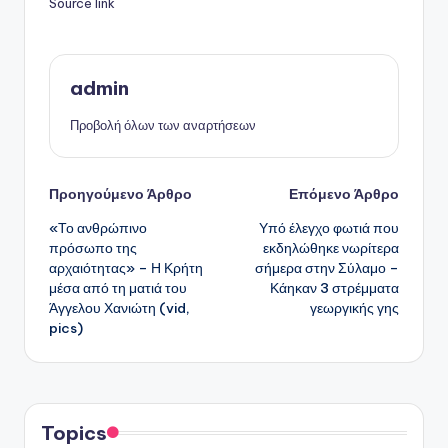
Source link
admin
Προβολή όλων των αναρτήσεων
Πλοήγηση
Προηγούμενο Άρθρο
Επόμενο Άρθρο
«Το ανθρώπινο
Υπό έλεγχο φωτιά που
δημοσιεύσεων
πρόσωπο της
εκδηλώθηκε νωρίτερα
αρχαιότητας» – Η Κρήτη
σήμερα στην Σύλαμο –
μέσα από τη ματιά του
Κάηκαν 3 στρέμματα
Άγγελου Χανιώτη (vid,
γεωργικής γης
pics)
Topics