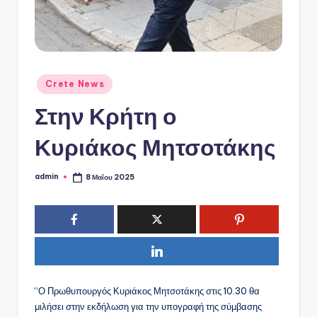
ό
P
o
r
Αναρτήθηκε
Crete News
t
σε
Στην Κρήτη ο
a
l
Κυριάκος Μητσοτάκης
admin
8 Μαΐου 2025
Συγγραφέας:
“Ο Πρωθυπουργός Κυριάκος Μητσοτάκης στις 10.30 θα
μιλήσει στην εκδήλωση για την υπογραφή της σύμβασης