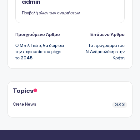
admin
Προβολή όλων των αναρτήσεων
Πλοήγηση
Προηγούμενο Άρθρο
Επόμενο Άρθρο
Ο Μπιλ Γκέιτς θα δωρίσει
Το πρόγραμμα του
δημοσιεύσεων
την περιουσία του μέχρι
Ν.Ανδρουλάκη στην
το 2045
Κρήτη
Topics
Crete News
21,901