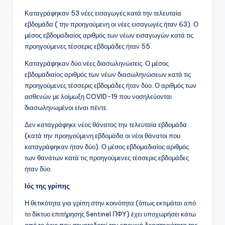
Καταγράφηκαν 53 νέες εισαγωγές κατά την τελευταία
εβδομάδα ( την προηγούμενη οι νέες εισαγωγές ήταν 63). Ο
μέσος εβδομαδιαίος αριθμός των νέων εισαγωγών κατά τις
προηγούμενες τέσσερις εβδομάδες ήταν 55.
Καταγράφηκαν δύο νέες διασωληνώσεις. Ο μέσος
εβδομαδιαίος αριθμός των νέων διασωληνώσεων κατά τις
προηγούμενες τέσσερις εβδομάδες ήταν δύο. Ο αριθμός των
ασθενών με λοίμωξη COVID-19 που νοσηλεύονται
διασωληνωμένοι είναι πέντε.
Δεν καταγράφηκε νέος θάνατος την τελευταία εβδομάδα
(κατά την προηγούμενη εβδομάδα οι νέοι θάνατοι που
καταγράφηκαν ήταν δύο). Ο μέσος εβδομαδιαίος αριθμός
των θανάτων κατά τις προηγούμενες τέσσερις εβδομάδες
ήταν δύο.
Ιός της γρίπης
Η θετικότητα για γρίπη στην κοινότητα (όπως εκτιμάται από
το δίκτυο επιτήρησης Sentinel ΠΦΥ) έχει υποχωρήσει κάτω
από το όριο που σηματοδοτεί την εποχική δραστηριότητα της