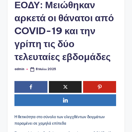
ό
ΕΟΔΥ: Μειώθηκαν
P
αρκετά οι θάνατοι από
o
COVID-19 και την
r
t
γρίπη τις δύο
a
τελευταίες εβδομάδες
l
admin
8 Μαΐου 2025
Συγγραφέας:
Η θετικότητα στο σύνολο των ελεγχθέντων δειγμάτων
παραμένει σε χαμηλά επίπεδα