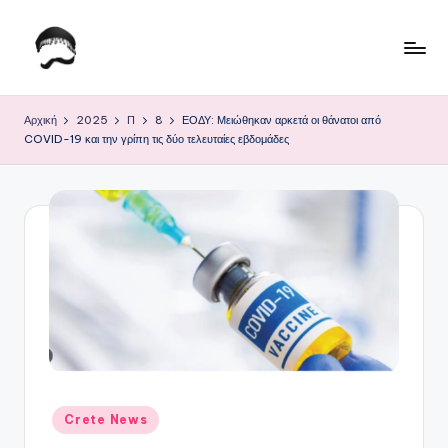
Μετάβαση
σε
Τ
Krhtikos.com
περιεχόμενο
ο
Αρχική
2025
Π
8
ΕΟΔΥ: Μειώθηκαν αρκετά οι θάνατοι από
COVID-19 και την γρίπη τις δύο τελευταίες εβδομάδες
Κ
α
θ
η
μ
ε
ρ
ι
ν
Αναρτήθηκε
Crete News
σε