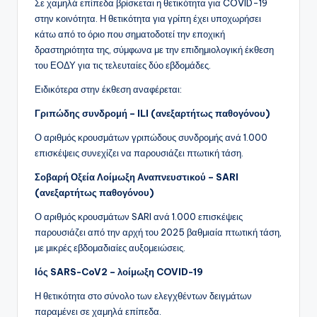
Σε χαμηλά επίπεδα βρίσκεται η θετικότητα για COVID-19
στην κοινότητα. Η θετικότητα για γρίπη έχει υποχωρήσει
κάτω από το όριο που σηματοδοτεί την εποχική
δραστηριότητα της, σύμφωνα με την επιδημιολογική έκθεση
του ΕΟΔΥ για τις τελευταίες δύο εβδομάδες.
Ειδικότερα στην έκθεση αναφέρεται:
Γριπώδης συνδρομή – ILI (ανεξαρτήτως παθογόνου)
Ο αριθμός κρουσμάτων γριπώδους συνδρομής ανά 1.000
επισκέψεις συνεχίζει να παρουσιάζει πτωτική τάση.
Σοβαρή Οξεία Λοίμωξη Αναπνευστικού – SARI
(ανεξαρτήτως παθογόνου)
Ο αριθμός κρουσμάτων SARI ανά 1.000 επισκέψεις
παρουσιάζει από την αρχή του 2025 βαθμιαία πτωτική τάση,
με μικρές εβδομαδιαίες αυξομειώσεις.
Ιός SARS-CoV2 – λοίμωξη COVID-19
Η θετικότητα στο σύνολο των ελεγχθέντων δειγμάτων
παραμένει σε χαμηλά επίπεδα.