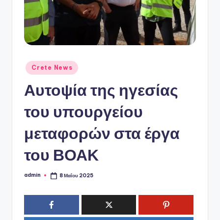
ό
P
o
r
t
Αναρτήθηκε
Crete News
σε
a
Αυτοψία της ηγεσίας
l
του υπουργείου
μεταφορών στα έργα
του ΒΟΑΚ
admin
8 Μαΐου 2025
Συγγραφέας: