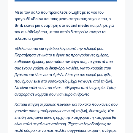
Μετά τον σάλο που προκάλεσε ο Light με το νέο του
τραγουδί «Polo» και τους μισαναπηρικούς στίχους του, ο
Snik
έκανε μία ανάρτηση στα social media και μίλησε για
τον συνάδελφό του, με τον οποίο διατηρούν κόντρα τα
τελευταία χρόνια.
«Θέλω να πω και εγώ δυο λόγια από την πλευρά μου.
Παρατήρησα γενικά το τι έγινε τις προηγούμενες ημέρες,
καθόμουν ήρεμος, μελετούσα τον λόγο σας, τα γραπτά που
σας έχουν γράψει οι δικηγόροι να λέτε, για το κομμάτι που
βγάλατε και λέτε για τα ΑμΕΑ. Λέτε για τον νεκρό μου φίλο,
που ήμουν εκεί στο νοσοκομείο μέχρι να φύγει από τη ζωή.
Να είναι καλά εκεί που είναι… «Έφυγε» από λευχαιμία. Τρίτη
αναφορά σε κομμάτι σου για νεκρό άνθρωπο.
Κάποια στιγμή οι μάσκες πέφτουν και το κακό που κάνεις σου
γυρνάει πίσω μπούμερανγκ σε αυτή τη ζωή, δυστυχώς. Και
επειδή αυτή είναι μόνο η αρχή της κατηφόρας, η κατηφόρα θα
είναι πολύ μεγάλη και απότομη. Έχεις να λογοδοτήσεις σε
πολύ κόσμο και να πεις πολλές συγγνώμες ακόμα
», ανέφερε.