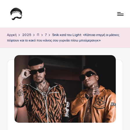
Μετάβαση
σε
Τ
Krhtikos.com
περιεχόμενο
ο
Αρχική
2025
Π
7
Snik κατά του Light: «Κάποια στιγμή οι μάσκες
πέφτουν και το κακό που κάνεις σου γυρνάει πίσω μπούμερανγκ»
Κ
α
θ
η
μ
ε
ρ
ι
ν