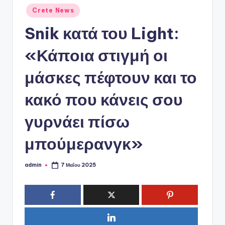
ό
Αναρτήθηκε
Crete News
P
σε
Snik κατά του Light:
o
r
«Κάποια στιγμή οι
t
μάσκες πέφτουν και το
a
κακό που κάνεις σου
l
γυρνάει πίσω
μπούμερανγκ»
admin
7 Μαΐου 2025
Συγγραφέας: