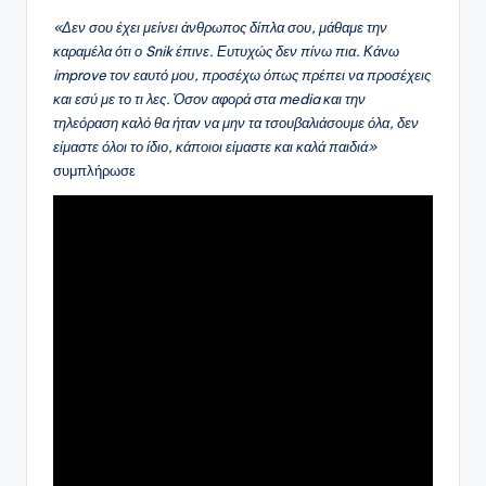
«Δεν σου έχει μείνει άνθρωπος δίπλα σου, μάθαμε την
καραμέλα ότι ο Snik έπινε. Ευτυχώς δεν πίνω πια. Κάνω
improve τον εαυτό μου, προσέχω όπως πρέπει να προσέχεις
και εσύ με το τι λες. Όσον αφορά στα media και την
τηλεόραση καλό θα ήταν να μην τα τσουβαλιάσουμε όλα, δεν
είμαστε όλοι το ίδιο, κάποιοι είμαστε και καλά παιδιά»
συμπλήρωσε