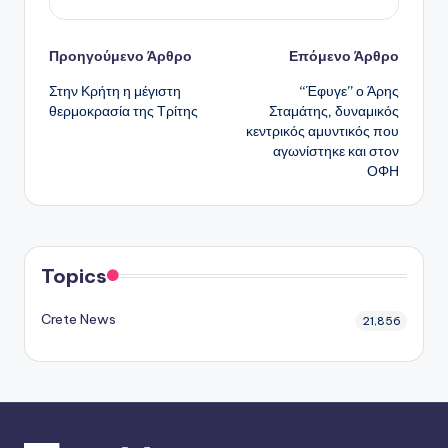
Πλοήγηση
Προηγούμενο Άρθρο
Επόμενο Άρθρο
Στην Κρήτη η μέγιστη
“Έφυγε” ο Άρης
δημοσιεύσεων
θερμοκρασία της Τρίτης
Σταμάτης, δυναμικός
κεντρικός αμυντικός που
αγωνίστηκε και στον
ΟΦΗ
Topics
Crete News
21,856