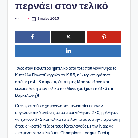
περνάει στον τελικό
admin
7 Μαΐου 2025
Συγγραφέας:
Ίσως στον καλύτερο ημιτελικό από τότε που γεννήθηκε το
Κύπελλο Πρωταθλητριών το 1955, η Ίντερ επικράτησε
απόψε με 4-3 στην παράταση της Μπαρτσελόνα και
έκλεισε θέση στον τελικό του Μονάχου (μετά το 3-3 στη
Βαρκελώνη)!
Οι «νερατζούρι» χαμογέλασαν τελευταίοι σε έναν
συγκλονιστικό αγώνα, όπου προηγήθηκαν 2-0, βρέθηκαν
να χάνουν 3-2 και τελικά έστειλαν το ματς στην παράταση,
όπου ο Φρατέζι τέζαρε τους Καταλανούς με την Ίντερ να
περιμένει στον τελικό του Champions League Παρί ή