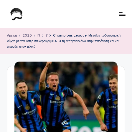
Μετάβαση
σε
Τ
Krhtikos.com
περιεχόμενο
ο
Αρχική
2025
Π
7
Champions League: Μεγάλη ποδοσφαιρική
νύχτα με την Ίντερ να κερδίζει με 4-3 τη Μπαρτσελόνα στην παράταση και να
Κ
περνάει στον τελικό
α
θ
η
μ
ε
ρ
ι
ν