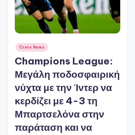
ό
P
o
r
t
Αναρτήθηκε
Crete News
a
σε
Champions League:
l
Μεγάλη ποδοσφαιρική
νύχτα με την Ίντερ να
κερδίζει με 4-3 τη
Μπαρτσελόνα στην
παράταση και να