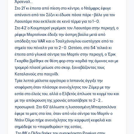
Άρσεναλ…
Στο 21΄κι έπειτα από πίεση στο κέντρο, ο Ντάμφρις έφυγε
απέναντι από τον Σέζνι κι έδωσε πάσα πάρε-βάλε για τον
Λαουτάρο που εκτέλεσε σε κενό τέρμα για το 1-0.
Στο 42΄ο Κουμπαρσί γκρέμισε τον Λαουτάρο στην περιοχή, ο
ρέφερι Μαρτσίνιακ έδειξε την άσπρη βούλα μετά από
υπόδειξη του VAR και ο Τσαλχάνογλου ευστόχησε από το
σημείο του πέναλτι για το 2-0. Ωστόσο, στο 54΄τελικά κι
έπειτα από γλυκιά σέντρα του Μαρτίν στην περιοχή, ο Έρικ
Γκαρθία βρέθηκε σε θέση φορ στην καρδιά της άμυνας και με
τρομερό πλασέ μείωσε στο σκορ, ξαναβάζοντας τους
Καταλανούς στο παιχνίδι.
Τρία λεπτά μάλιστα αργότερα ο Ισπανός άγγιξε την
ισοφάριση όταν πλάσαρε ανενόχλητος τον Ζόμερ με την
εστία στο έλεός του, αλλά ο Ελβετός άπλωσε το κορμί του και
με την απόκρουση της χρονιάς αποσόβησε το 2-2…
προσωρινά. Στο 60΄άλλωστε η λυσσασμένη Μπαρτσελόνα
έφερε το ματς στα ίσα, όταν από νέα σέντρα του Μαρτίν ο
Ντάνι Όλμο πήρε ανενόχλητος την καρφωτή κεφαλιά και
σημάδεψε το «παραθυράκι» της εστίας.
Στο 88΄ο Πέδρι βρήκε τον αμαρκάριστο Ραφίνια στην