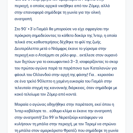
περιοχή, ο οποίος αρχικά νικήθηκε από τον Ζόμερ, αλλά
στην επαναφορά σημάδεψε τη γωνία για την ολική
ανατροπή.
Στο 90΄+3΄ο Γιαμάλ θα μπορούσε να είχε σφραγίσει την
πρόκριση σημαδεύοντας το κάθετο δοκάρι της Ίντερ, η οποία
τελικά στις καθυστερήσεις δέχθηκε το φιλί της ζωής.
Δευτερόλεπτα μετά ο Ντάμφρις έκανε το γύρισμα στην
περιοχή και ο Ατσέρμπι σε ρόλο φορ… εκτέλεσε στον ουρανό
των διχτύων για το εκκωφαντικό 3-3, ισοφαρίζοντας το σκορ
του πρώτου αγώνα παρά τα παράπονα των Καταλανών για
φάουλ του Ολλανδού στην αρχή της φάσης! Για… κερασάκι
σε ένα τρελό 90λεπτο η χαμένη ευκαιρία του Γιαμάλ στην
τελευταία στιγμή της κανονικής διάρκειας, όταν σημάδεψε με
κακό τελείωμα τον Ζόμερ από κοντά.
Μοιραία ο αγώνας οδηγήθηκε στην παράταση, εκεί όπου η
Ίντερ καβάλησε το… εύθυμο κλίμα κι έκανε την ανατροπή
στην ανατροπή! Στο 99΄οι Νερατζούρι κατάφεραν να
κυλήσουν τη μπάλα στην περιοχή, με τον Ταρεμί να στρώνει
τη μπάλα στον αμαρκάριστο Φρατέζι που σημάδεψε τη γωνία