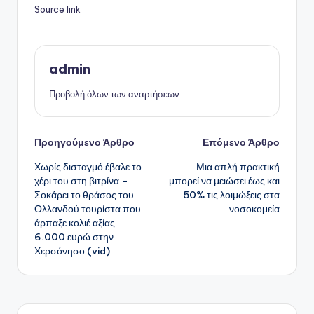
Source link
admin
Προβολή όλων των αναρτήσεων
Πλοήγηση
Προηγούμενο Άρθρο
Επόμενο Άρθρο
Χωρίς δισταγμό έβαλε το
Μια απλή πρακτική
δημοσιεύσεων
χέρι του στη βιτρίνα –
μπορεί να μειώσει έως και
Σοκάρει το θράσος του
50% τις λοιμώξεις στα
Ολλανδού τουρίστα που
νοσοκομεία
άρπαξε κολιέ αξίας
6.000 ευρώ στην
Χερσόνησο (vid)