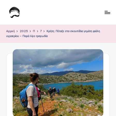
Μετάβαση
σε
Τ
Krhtikos.com
περιεχόμενο
ο
Αρχική
2025
Π
7
Κρήτη: Πέταξε στα σκουπίδια γεμάτη φιάλη
υγραερίου – Παρά λίγο τραγωδία
Κ
α
θ
η
μ
ε
ρ
ι
ν