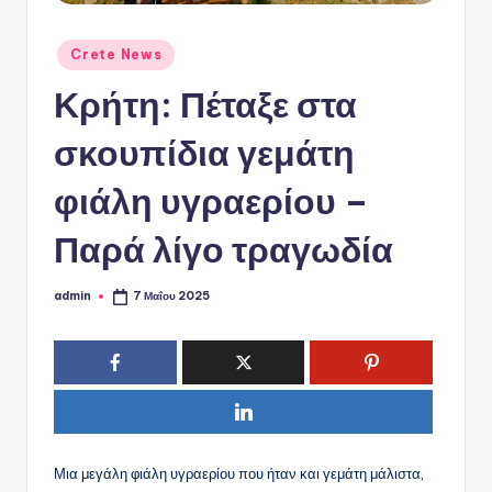
ό
P
Αναρτήθηκε
Crete News
o
σε
Κρήτη: Πέταξε στα
r
t
σκουπίδια γεμάτη
a
φιάλη υγραερίου –
l
Παρά λίγο τραγωδία
admin
7 Μαΐου 2025
Συγγραφέας:
Μια μεγάλη φιάλη υγραερίου που ήταν και γεμάτη μάλιστα,