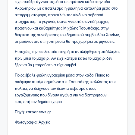
είχε πετάξει άγνωστος μέσα σε πράσινο κάδο στην οδό
Ακρωτηρίου, με αποτέλεσμα η φιάλη να καταλήξει μέσα στο
απορριμματοφόρο, προκαλώντας κίνδυνο σοβαρού
ατυχήματος. Το γεγονός έκανε γνωστό ο αντιδήμαρχος
πρασίνου και καθαριότητας Μιχάλης Τσουπάκης, στην
διάρκεια της συνεδρίασης του δημοτικού συμβουλίου Χανίων,
σημειώνοντας ότι η υπηρεσία θα προχωρήσει σε μηνύσεις.
Ευτυχώς, την «τελευταία στιγμή το αντιλήφθηκε η υπάλληλος
πριν μπει το μαχαίρι. Αν είχε κατεβεί κάτω το μαχαίρι δεν
ξέρω τι θα μπορούσε να είχε συμβεί
Ποιος έβαλε φιάλη υγραερίου μέσα στον κάδο; Ποιος το
σκέφτηκε αυτό;» σημείωσε ο κ. Τσουπάκης, καλώντας τους
πολίτες να δείχνουν τον δέοντα σεβασμό στους
εργαζόμενους που δίνουν αγώνα για να διατηρήσουν
ευπρεπή τον δημόσιο χώρο.
Πηγή: zarpanews.gr
Φωτογραφία: Αρχείο