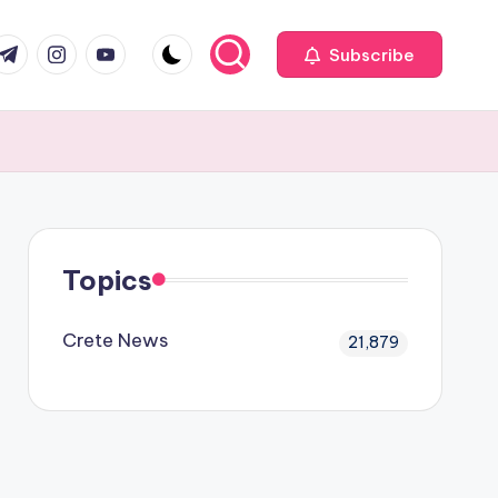
com
r.com
.me
instagram.com
youtube.com
Subscribe
Topics
Crete News
21,879