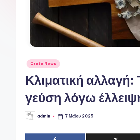
ι
ν
ό
P
o
Αναρτήθηκε
Crete News
r
σε
Κλιματική αλλαγή: 
t
γεύση λόγω έλλειψ
a
l
7 Μαΐου 2025
admin
Συγγραφέας: