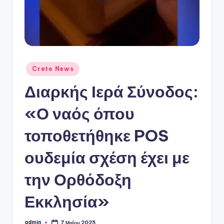
ό
P
o
r
t
Αναρτήθηκε
Crete News
σε
a
Διαρκής Ιερά Σύνοδος:
l
«Ο ναός όπου
τοποθετήθηκε POS
ουδεμία σχέση έχει με
την Ορθόδοξη
Εκκλησία»
admin
7 Μαΐου 2025