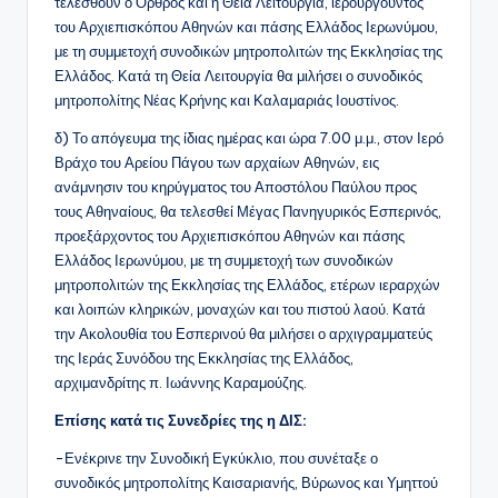
τελεσθούν ο Όρθρος και η Θεία Λειτουργία, ιερουργούντος
του Αρχιεπισκόπου Αθηνών και πάσης Ελλάδος Ιερωνύμου,
με τη συμμετοχή συνοδικών μητροπολιτών της Εκκλησίας της
Ελλάδος. Κατά τη Θεία Λειτουργία θα μιλήσει ο συνοδικός
μητροπολίτης Νέας Κρήνης και Καλαμαριάς Ιουστίνος.
δ) Το απόγευμα της ίδιας ημέρας και ώρα 7.00 μ.μ., στον Ιερό
Βράχο του Αρείου Πάγου των αρχαίων Αθηνών, εις
ανάμνησιν του κηρύγματος του Αποστόλου Παύλου προς
τους Αθηναίους, θα τελεσθεί Μέγας Πανηγυρικός Εσπερινός,
προεξάρχοντος του Αρχιεπισκόπου Αθηνών και πάσης
Ελλάδος Ιερωνύμου, με τη συμμετοχή των συνοδικών
μητροπολιτών της Εκκλησίας της Ελλάδος, ετέρων ιεραρχών
και λοιπών κληρικών, μοναχών και του πιστού λαού. Κατά
την Ακολουθία του Εσπερινού θα μιλήσει ο αρχιγραμματεύς
της Ιεράς Συνόδου της Εκκλησίας της Ελλάδος,
αρχιμανδρίτης π. Ιωάννης Καραμούζης.
Επίσης κατά τις Συνεδρίες της η ΔΙΣ:
-Ενέκρινε την Συνοδική Εγκύκλιο, που συνέταξε ο
συνοδικός μητροπολίτης Καισαριανής, Βύρωνος και Υμηττού