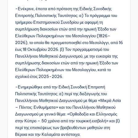
-Ενέκρινε, έπειτα από πρόταση της Ειδικής Συνοδικής
Επιτροπής Πολιτιστικής Ταυτότητος: α) Το πρόγραμμα του
τριήμερου Επιστημονικού Συνεδρίου με αφορμή τη
συμπλήρωση διακοσίων ετών από την ηρωική Έξοδο των
Ελεύθερων Πολιορκημένων του Μεσολογγίου (1826-
2026), το οποίο θα πραγματοποιηθεί στο Μεσολόγγι, από 16
έως 18 Οκτωβρίου 2026. β) Τον προγραμματισμό του
Πανελλήνιου Μαθητικού Διαγωνισμού, με την ευκαιρία της
συμπλήρωσης διακοσίων ετών από την ηρωική Έξοδο των
Ελεύθερων Πολιορκημένων του Μεσολογγίου, κατά το
σχολικό έτος 2025-2026.
-Ενημερώθηκε από την Ειδική Συνοδική Επιτροπή
Πολιτιστικής Ταυτότητος: α) περί της διεξαγωγής του
Πανελλήνιου Μαθητικού Διαγωνισμού με θέμα «Μικρά Ασία
– Πόντος: Ενθυμήματα» και του Πανελλήνιου Μαθητικού
Διαγωνισμού με γενικό θέμα: «Ορθοδοξία και Ελληνισμός
στην Κύπρο – 50 χρόνια από την τουρκική εισβολή» και β)
περί της επισκέψεως των βραβευθέντων μαθητών στη
Βέροια και την Καλαμάτα αντίστοιχα.