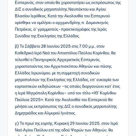
Εσπερινός, στον οποίο θα χοροστατήσει ως εκπρόσωπος της
ΔΙΣ ο συνοδικός μητροπολίτης Ναυπάκτου και Αγίου
Βλασίου Ιερόθεος. Κατά την Ακολουθία του Εσπερινού
ορίσθηκε να ομιλήσει ο αρχιμανδρίτης π. Δαμασκηνός
Πετράκος, α’ γραμματεύς-πρακτικογράφος της Ιεράς
Συνόδου της Εκκλησίας της Ελλάδος.
β) Το Σάββατο 28 Ιουνίου 2025 στις 7.00 μ.μ., στον
Καθεδρικό Ιερό Ναό του Αποστόλου Παύλου Κορίνθου, θα
τελεσθεί ο Πανηγυρικός Αρχιερατικός Εσπερινός,
χοροστατούντος του Αρχιεπισκόπου Αθηνών και πάσης
Ελλάδος Ιερωνύμου, με τη συμμετοχή συνοδικών
μητροπολιτών της Εκκλησίας της Ελλάδος, επ’ ευκαιρία των
εορταστικών εκδηλώσεων -τις οποίες διοργανώνει κατ’ έτος
η Ιερά Μητρόπολη Κορίνθου- υπό τον τίτλο «ΙΘ’ Κορίνθου
Παύλεια 2025». Κατά την Ακολουθία του Εσπερινού θα
μιλήσει ως εκπρόσωπος της ΔΙΣ ο συνοδικός μητροπολίτης
Δημητριάδος και Αλμυρού Ιγνάτιος.
γ) Το πρωί της εορτής, Κυριακή 29 Ιουνίου 2025, στον Ιερό
Ναό Αγίου Παύλου επί της οδού Ψαρών των Αθηνών, θα