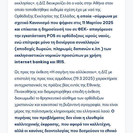
εκκλησίας», η ΔΙΣ διευκρινίζει ότι ο ναός στην Αθήνα στον
οποίο τοποθετήθηκε ουδεμία σχέση έχει με ναό της
Ορθόδοξης Εκκλησίας της Ελλάδος,
η οποία -σύμφωνα με
σχετικό Κανονισμό που ψήφισε στις 11 Μαρτίου 2025
και επίκειται η δημοσίευσή του σε ΦΕΚ- απαγόρευσε
την εγκατάσταση POS σε ορθόδοξους ιερούς ναούς,
ενώ επέτρεψε μόνο τη διενέργεια συναλλαγών
(αποδοχές δωρεών, πληρωμές δαπανών κ.λπ.) των
εκκλησιαστικών νομικών προσώπων με χρήση
internet banking και IRIS.
Ως προς την έκθεση «Η σαγήνη του αλλόκοτου», η ΔΙΣ με
επιστολή της προς τους αρμόδιους (19.3.2025) χαρακτήρισε
αντιχριστιανικές τις πράξεις βίας εντός της Εθνικής
Πινακοθήκης και διαμαρτυρήθηκε επειδή η έκθεση
διακωμωδεί το θρησκευτικό αίσθημα των ορθόδοξων
χριστιανών και κακοποιεί τη βυζαντινή αγιογραφία, που είναι
μέρος της πολιτισμικής κληρονομιάς του ελληνικού λαού.
Ο
πυρήνας του προβλήματος δεν είναι η ελευθερία
καλλιτεχνικής έκφρασης, που αφορά τον καλλιτέχνη,
αλλά οι κανόνες δεοντολογίας που δεσμεύουν το εθνικό