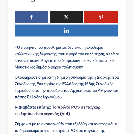
Συγγραφέας:
«Ο πυρήνας του προβλήματος δεν είναι η ελευθερία
καλλιτεχνικής έκφρασης, που αφορά τον καλλιτέχνη, αλλά οι
κανόνες δεοντολογίας που δεσμεύουν το εθνικό εικαστικό
Μουσείο ως δημόσιο φορέα πολιτισμού»
Ολοκλήρωσε σήμερα τη διήμερη συνεδρία της η Διαρκής Ιερά
Σύνοδος της Εκκλησίας της Ελλάδος της 168ης Συνοδικής
Περιόδου, υπό την προεδρία του Αρχιεπισκόπου Αθηνών και
πάσης Ελλάδος Ιερωνύμου.
►Διαβάστε επίσης:
Το πρώτο POS σε παγκάρι
εκκλησίας είναι γεγονός (vid)
Σύμφωνα με το ανακοινωθέν που εξεδόθη και αναφορικά με
τα δημοσιεύματα για «το πρώτο POS σε παγκάρι της