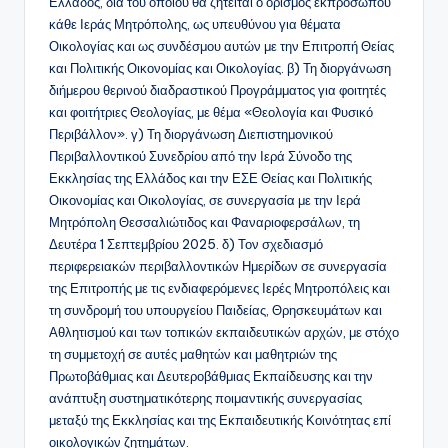
Ελλάδος, διά του οποίου θα ζητείται ο ορισμός εκπροσώπου
κάθε Ιεράς Μητρόπολης, ως υπευθύνου για θέματα
Οικολογίας και ως συνδέσμου αυτών με την Επιτροπή Θείας
και Πολιτικής Οικονομίας και Οικολογίας. β) Τη διοργάνωση
διήμερου θερινού διαδραστικού Προγράμματος για φοιτητές
και φοιτήτριες Θεολογίας, με θέμα «Θεολογία και Φυσικό
Περιβάλλον». γ) Τη διοργάνωση Διεπιστημονικού
Περιβαλλοντικού Συνεδρίου από την Ιερά Σύνοδο της
Εκκλησίας της Ελλάδος και την ΕΣΕ Θείας και Πολιτικής
Οικονομίας και Οικολογίας, σε συνεργασία με την Ιερά
Μητρόπολη Θεσσαλιώτιδος και Φαναριοφερσάλων, τη
Δευτέρα 1 Σεπτεμβρίου 2025. δ) Τον σχεδιασμό
περιφερειακών περιβαλλοντικών Ημερίδων σε συνεργασία
της Επιτροπής με τις ενδιαφερόμενες Ιερές Μητροπόλεις και
τη συνδρομή του υπουργείου Παιδείας, Θρησκευμάτων και
Αθλητισμού και των τοπικών εκπαιδευτικών αρχών, με στόχο
τη συμμετοχή σε αυτές μαθητών και μαθητριών της
Πρωτοβάθμιας και Δευτεροβάθμιας Εκπαίδευσης και την
ανάπτυξη συστηματικότερης ποιμαντικής συνεργασίας
μεταξύ της Εκκλησίας και της Εκπαιδευτικής Κοινότητας επί
οικολογικών ζητημάτων.