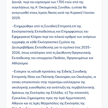
Δανιήλ, περί του εορτασμού των 1.700 ετών από της
συγκλήσεως της Α’ Οικουμενικής Συνόδου, η οποία θα
αναγνωσθεί στους Ιερούς Ναούς κατά την Κυριακή 1 Ιουνίου
2025.
-Ενημερώθηκε από τη Συνοδική Επιτροπή επί της
Εκκλησιαστικής Εκπαιδεύσεως και Επιμορφώσεως του
Εφημεριακού Κλήρου περί του τελικού αριθμού των αιτήσεων
εγγραφής σε κάθε Εκκλησιαστικό Σχολείο της
Δευτεροβάθμιας Εκπαίδευσης για το σχολικό έτος 2025-
2026, όπως εστάλησαν από τη Διεύθυνση Θρησκευτικής
Εκπαίδευσης του υπουργείου Παιδείας, Θρησκευμάτων και
Αθλητισμού.
-Ενέκρινε τις κάτωθι προτάσεις της Ειδικής Συνοδικής
Επιτροπής Θείας και Πολιτικής Οικονομίας και Οικολογίας, οι
οποίες αποσκοπούν στην περαιτέρω καλλιέργεια της
οικολογικής ευαισθησίας και ανάπτυξη της περιβαλλοντικής
δράσεως της Εκκλησίας της Ελλάδος: α) Την αποστολή
Εγκυκλίου Σημειώματος προς την Ιερά Αρχιεπισκοπή
Αθηνών και τις Ιερές Μητροπόλεις της Εκκλησίας της