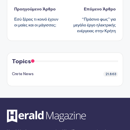
Πλοήγηση
Προηγούμενο Άρθρο
Επόμενο Άρθρο
Εσύ ξέρεις τι κοινό έχουν
“Πράσινο φως” για
δημοσιεύσεων
οι μαίες και οι μάγισσες;
μεγάλο έργο ηλεκτρικής
ενέργειας στην Κρήτη
Topics
Crete News
21,863