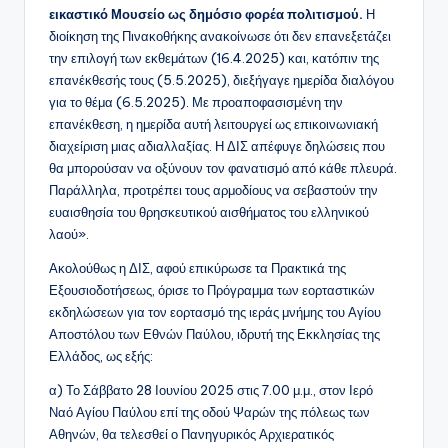
εικαστικό Μουσείο ως δημόσιο φορέα πολιτισμού.
Η
διοίκηση της Πινακοθήκης ανακοίνωσε ότι δεν επανεξετάζει
την επιλογή των εκθεμάτων (16.4.2025) και, κατόπιν της
επανέκθεσής τους (5.5.2025), διεξήγαγε ημερίδα διαλόγου
για το θέμα (6.5.2025). Με προαποφασισμένη την
επανέκθεση, η ημερίδα αυτή λειτουργεί ως επικοινωνιακή
διαχείριση μιας αδιαλλαξίας. Η ΔΙΣ απέφυγε δηλώσεις που
θα μπορούσαν να οξύνουν τον φανατισμό από κάθε πλευρά.
Παράλληλα, προτρέπει τους αρμοδίους να σεβαστούν την
ευαισθησία του θρησκευτικού αισθήματος του ελληνικού
λαού».
Ακολούθως η ΔΙΣ, αφού επικύρωσε τα Πρακτικά της
Εξουσιοδοτήσεως, όρισε το Πρόγραμμα των εορταστικών
εκδηλώσεων για τον εορτασμό της ιεράς μνήμης του Αγίου
Αποστόλου των Εθνών Παύλου, ιδρυτή της Εκκλησίας της
Ελλάδος, ως εξής:
α) Το Σάββατο 28 Ιουνίου 2025 στις 7.00 μ.μ., στον Ιερό
Ναό Αγίου Παύλου επί της οδού Ψαρών της πόλεως των
Αθηνών, θα τελεσθεί ο Πανηγυρικός Αρχιερατικός