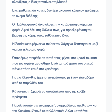
κλονίζεται, ο ίδιος πηγαίνει στη Μυρτιά.
Εκεί μαθαίνει ότι κανείς δεν έχει ακουστά κάποιον εργάτη με
το όνομα Βιδάλης.
Ο Παύλος φυσικά δικαιολογεί την κατάσταση ακόμα μια
φορά. Αφού λέει στη Θάλεια πως, για την εξαφάνιση του
βιαστή της κόρης τους, ευθύνεται ο ίδιος.
Η Σοφία καταφέρνει να πείσει τον Χάρη να δειπνήσουν μαζί
για μια τελευταία φορά.
Όταν όμως ετοιμάζει τα ποτά τους, ρίχνει στο κρασί του κάτι
που τον αφήνει αναίσθητο. Ενώ τα πράγματα στο σινεμά
πάνε από το κακό στο χειρότερο.
Γιατί ο Κλεάνθης έρχεται αντιμέτωπος με έναν τζογαδόρο
από το παρελθόν του.
Κάνοντας τη Σμαρώ να υποψιάζεται πως της κρύβει
πράγματα.
Παρόλη αυτήν την αναταραχή, ο αρραβώνας της Κατρίν και
του Κυριάκου ξεκινά με πολλή χαρά. Αλλά καταλήγει