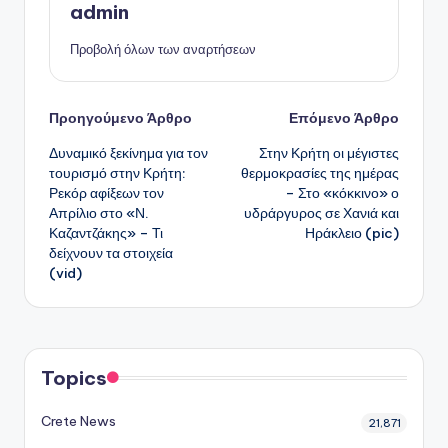
admin
Προβολή όλων των αναρτήσεων
Πλοήγηση
Προηγούμενο Άρθρο
Επόμενο Άρθρο
Δυναμικό ξεκίνημα για τον
Στην Κρήτη οι μέγιστες
δημοσιεύσεων
τουρισμό στην Κρήτη:
θερμοκρασίες της ημέρας
Ρεκόρ αφίξεων τον
– Στο «κόκκινο» ο
Απρίλιο στο «Ν.
υδράργυρος σε Χανιά και
Καζαντζάκης» – Τι
Ηράκλειο (pic)
δείχνουν τα στοιχεία
(vid)
Topics
Crete News
21,871