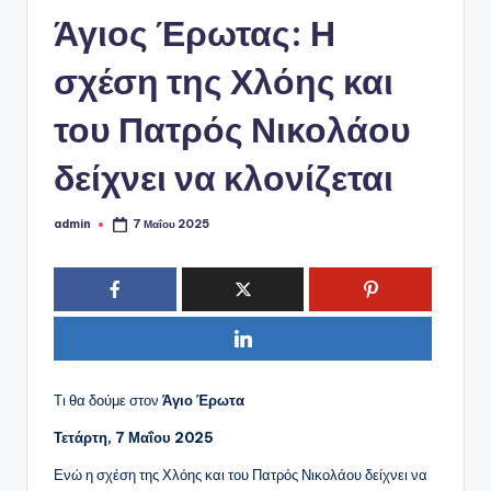
ό
Άγιος Έρωτας: Η
P
o
σχέση της Χλόης και
r
του Πατρός Νικολάου
t
δείχνει να κλονίζεται
a
l
admin
7 Μαΐου 2025
Συγγραφέας:
Τι θα δούμε στον
Άγιο Έρωτα
Τετάρτη, 7 Μαΐου 2025
Ενώ η σχέση της Χλόης και του Πατρός Νικολάου δείχνει να