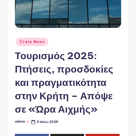
ό
P
o
r
t
Αναρτήθηκε
Crete News
σε
a
Τουρισμός 2025:
l
Πτήσεις, προσδοκίες
και πραγματικότητα
στην Κρήτη – Απόψε
σε «Ώρα Αιχμής»
admin
6 Μαΐου 2025
Συγγραφέας: