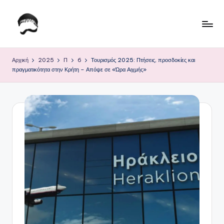
Μετάβαση
σε
Τ
Krhtikos.com
περιεχόμενο
ο
Αρχική
2025
Π
6
Τουρισμός 2025: Πτήσεις, προσδοκίες και
πραγματικότητα στην Κρήτη – Απόψε σε «Ώρα Αιχμής»
Κ
α
θ
η
μ
ε
ρ
ι
ν