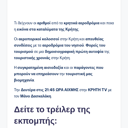
Τι δείχνουν οι
αριθμοί
από τα
κρητικά αεροδρόμια
και ποια
η
εικόνα στα καταλύματα της Κρήτης
.
Οι
αεροπορικοί κολοσσοί
στην Κρήτη και
απευθείας
συνδέσεις
με τα
αεροδρόμια του νησιού
.
Φορείς του
τουρισμού
σε μια
δημοσιογραφική πρώτη αυτοψία
της
τουριστικής χρονιάς
στην Κρήτη.
Η
συγκρατημένη αισιοδοξία
και οι
παράγοντες που
μπορούν να επηρεάσουν
την
τουριστική μας
βιομηχανία
.
Την
Δευτέρα στις 21:45
ΩΡΑ ΑΙΧΜΗΣ
στην
ΚΡΗΤΗ TV
με
τον
Μάνο Δασκαλάκη
.
Δείτε το τρέιλερ της
εκπομπής: