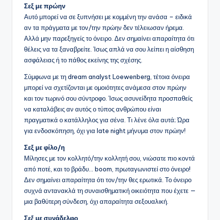
Σεξ με πρώην
Αυτό μπορεί να σε ξυπνήσει με κομμένη την ανάσα – ειδικά
αν τα πράγματα με τον/την πρώην δεν τέλειωσαν ήρεμα.
Αλλά μην παρεξηγείς το όνειρο. Δεν σημαίνει απαραίτητα ότι
θέλεις να τα ξαναβρείτε. Ίσως απλά να σου λείπει η αίσθηση
ασφάλειας ή το πάθος εκείνης της σχέσης.
Σύμφωνα με τη dream analyst Loewenberg, τέτοια όνειρα
μπορεί να σχετίζονται με ομοιότητες ανάμεσα στον πρώην
και τον τωρινό σου σύντροφο. Ίσως ασυνείδητα προσπαθείς
να καταλάβεις αν αυτός ο τύπος ανθρώπου είναι
πραγματικά ο κατάλληλος για σένα. Τι λένε όλα αυτά; Ώρα
για ενδοσκόπηση, όχι για late night μήνυμα στον πρώην!
Σεξ με φίλο/η
Μίλησες με τον κολλητό/την κολλητή σου, νιώσατε πιο κοντά
από ποτέ, και το βράδυ… boom, πρωταγωνιστεί στο όνειρο!
Δεν σημαίνει απαραίτητα ότι τον/την θες ερωτικά. Το όνειρο
συχνά αντανακλά τη συναισθηματική οικειότητα που έχετε —
μια βαθύτερη σύνδεση, όχι απαραίτητα σεξουαλική.
Σεξ με συνάδελφο