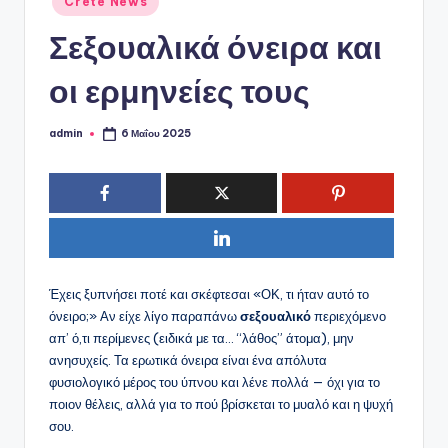
ό
Crete News
σε
P
Σεξουαλικά όνειρα και
o
οι ερμηνείες τους
r
t
admin
6 Μαΐου 2025
Συγγραφέας:
a
l
Έχεις ξυπνήσει ποτέ και σκέφτεσαι «ΟΚ, τι ήταν αυτό το
όνειρο;» Αν είχε λίγο παραπάνω
σεξουαλικό
περιεχόμενο
απ’ ό,τι περίμενες (ειδικά με τα… “λάθος” άτομα), μην
ανησυχείς. Τα ερωτικά όνειρα είναι ένα απόλυτα
φυσιολογικό μέρος του ύπνου και λένε πολλά — όχι για το
ποιον θέλεις, αλλά για το πού βρίσκεται το μυαλό και η ψυχή
σου.