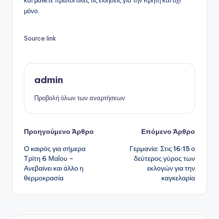
και μάθετε πρώτοι όλες τις ειδήσεις για την Κρήτη και όχι
μόνο.
Source link
admin
Προβολή όλων των αναρτήσεων
Πλοήγηση
Προηγούμενο Άρθρο
Επόμενο Άρθρο
Ο καιρός για σήμερα
Γερμανία: Στις 16:15 ο
δημοσιεύσεων
Τρίτη 6 Μαΐου –
δεύτερος γύρος των
Ανεβαίνει και άλλο η
εκλογών για την
θερμοκρασία
καγκελαρία