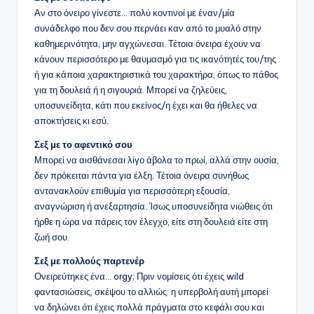
Αν στο όνειρο γίνεστε… πολύ κοντινοί με έναν/μία
συνάδελφο που δεν σου περνάει καν από το μυαλό στην
καθημερινότητα, μην αγχώνεσαι. Τέτοια όνειρα έχουν να
κάνουν περισσότερο με θαυμασμό για τις ικανότητές του/της
ή για κάποια χαρακτηριστικά του χαρακτήρα, όπως το πάθος
για τη δουλειά ή η σιγουριά. Μπορεί να ζηλεύεις,
υποσυνείδητα, κάτι που εκείνος/η έχει και θα ήθελες να
αποκτήσεις κι εσύ.
Σεξ με το αφεντικό σου
Μπορεί να αισθάνεσαι λίγο άβολα το πρωί, αλλά στην ουσία,
δεν πρόκειται πάντα για έλξη. Τέτοια όνειρα συνήθως
αντανακλούν επιθυμία για περισσότερη εξουσία,
αναγνώριση ή ανεξαρτησία. Ίσως υποσυνείδητα νιώθεις ότι
ήρθε η ώρα να πάρεις τον έλεγχο, είτε στη δουλειά είτε στη
ζωή σου.
Σεξ με πολλούς παρτενέρ
Ονειρεύτηκες ένα… orgy; Πριν νομίσεις ότι έχεις wild
φαντασιώσεις, σκέψου το αλλιώς: η υπερβολή αυτή μπορεί
να δηλώνει ότι έχεις πολλά πράγματα στο κεφάλι σου και