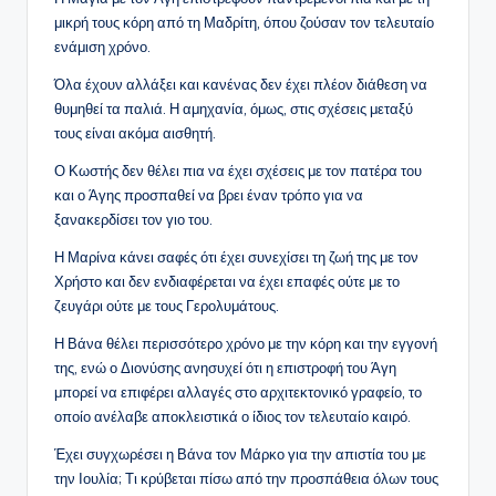
μικρή τους κόρη από τη Μαδρίτη, όπου ζούσαν τον τελευταίο
ενάμιση χρόνο.
Όλα έχουν αλλάξει και κανένας δεν έχει πλέον διάθεση να
θυμηθεί τα παλιά. Η αμηχανία, όμως, στις σχέσεις μεταξύ
τους είναι ακόμα αισθητή.
Ο Κωστής δεν θέλει πια να έχει σχέσεις με τον πατέρα του
και ο Άγης προσπαθεί να βρει έναν τρόπο για να
ξανακερδίσει τον γιο του.
Η Μαρίνα κάνει σαφές ότι έχει συνεχίσει τη ζωή της με τον
Χρήστο και δεν ενδιαφέρεται να έχει επαφές ούτε με το
ζευγάρι ούτε με τους Γερολυμάτους.
Η Βάνα θέλει περισσότερο χρόνο με την κόρη και την εγγονή
της, ενώ ο Διονύσης ανησυχεί ότι η επιστροφή του Άγη
μπορεί να επιφέρει αλλαγές στο αρχιτεκτονικό γραφείο, το
οποίο ανέλαβε αποκλειστικά ο ίδιος τον τελευταίο καιρό.
Έχει συγχωρέσει η Βάνα τον Μάρκο για την απιστία του με
την Ιουλία; Τι κρύβεται πίσω από την προσπάθεια όλων τους