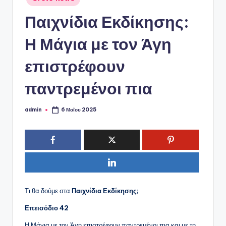
ό
σε
P
Παιχνίδια Εκδίκησης:
o
Η Μάγια με τον Άγη
r
επιστρέφουν
t
a
παντρεμένοι πια
l
admin
6 Μαΐου 2025
Συγγραφέας:
Τι θα δούμε στα
Παιχνίδια Εκδίκησης;
Επεισόδιο 42
Η Μάγια με τον Άγη επιστρέφουν παντρεμένοι πια και με τη