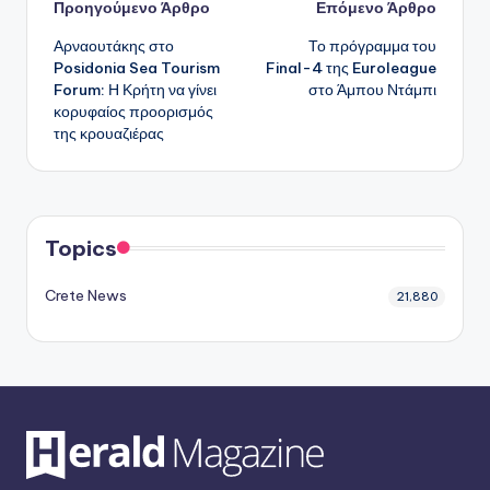
Πλοήγηση
Προηγούμενο Άρθρο
Επόμενο Άρθρο
Αρναουτάκης στο
Το πρόγραμμα του
δημοσιεύσεων
Posidonia Sea Tourism
Final-4 της Euroleague
Forum: Η Κρήτη να γίνει
στο Άμπου Ντάμπι
κορυφαίος προορισμός
της κρουαζιέρας
Topics
Crete News
21,880