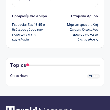
Πλοήγηση
Προηγούμενο Άρθρο
Επόμενο Άρθρο
Γερμανία: Στις 16:15 ο
Μήπως τρως πολλή
δημοσιεύσεων
δεύτερος γύρος των
ζάχαρη; Ο εύκολος
εκλογών για την
τρόπος για να το
καγκελαρία
διαπιστώσεις
Topics
Crete News
21,905