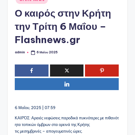
ό
σε
P
Ο καιρός στην Κρήτη
o
την Τρίτη 6 Μαΐου –
r
Flashnews.gr
t
a
admin
6 Μαΐου 2025
Συγγραφέας:
l
6 Μαΐου, 2025 | 07:59
ΚΑΙΡΌΣ: Αραιές νεφώσεις παροδικά πυκνότερες με πιθανότ
ητα τοπικών όμβρων στα ορεινά της Κρήτης
τις μεσημβρινές – απογευματινές ώρες.