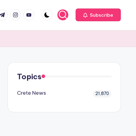
com
r.com
.me
instagram.com
youtube.com
Subscribe
Topics
Crete News
21,870