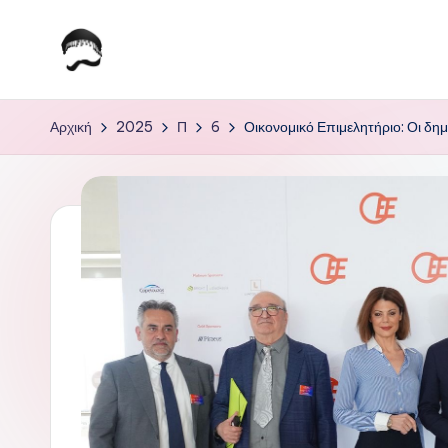
Μετάβαση
σε
Τ
Krhtikos.com
περιεχόμενο
ο
Αρχική
2025
Π
6
Οικονομικό Επιμελητήριο: Οι δη
Κ
α
θ
η
μ
ε
ρ