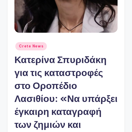
ό
P
o
r
t
Αναρτήθηκε
Crete News
a
σε
Κατερίνα Σπυριδάκη
l
για τις καταστροφές
στο Οροπέδιο
Λασιθίου: «Να υπάρξει
έγκαιρη καταγραφή
των ζημιών και