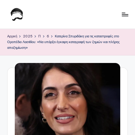
Μετάβαση
σε
Τ
Krhtikos.com
περιεχόμενο
ο
Αρχική
2025
Π
6
Κατερίνα Σπυριδάκη για τις καταστροφές στο
Οροπέδιο Λασιθίου: «Να υπάρξει έγκαιρη καταγραφή των ζημιών και πλήρης
Κ
αποζημίωση»
α
θ
η
μ
ε
ρ
ι
ν