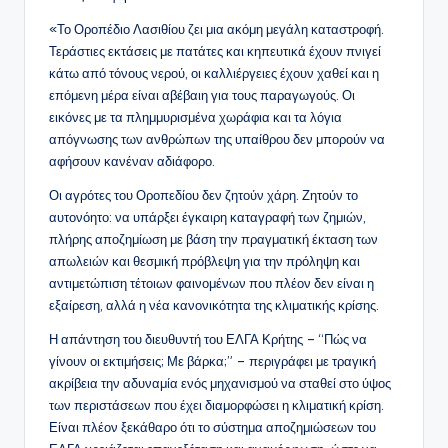
«Το Οροπέδιο Λασιθίου ζει μια ακόμη μεγάλη καταστροφή.
Τεράστιες εκτάσεις με πατάτες και κηπευτικά έχουν πνιγεί
κάτω από τόνους νερού, οι καλλιέργειες έχουν χαθεί και η
επόμενη μέρα είναι αβέβαιη για τους παραγωγούς. Οι
εικόνες με τα πλημμυρισμένα χωράφια και τα λόγια
απόγνωσης των ανθρώπων της υπαίθρου δεν μπορούν να
αφήσουν κανέναν αδιάφορο.
Οι αγρότες του Οροπεδίου δεν ζητούν χάρη. Ζητούν το
αυτονόητο: να υπάρξει έγκαιρη καταγραφή των ζημιών,
πλήρης αποζημίωση με βάση την πραγματική έκταση των
απωλειών και θεσμική πρόβλεψη για την πρόληψη και
αντιμετώπιση τέτοιων φαινομένων που πλέον δεν είναι η
εξαίρεση, αλλά η νέα κανονικότητα της κλιματικής κρίσης.
Η απάντηση του διευθυντή του ΕΛΓΑ Κρήτης – “Πώς να
γίνουν οι εκτιμήσεις; Με βάρκα;” – περιγράφει με τραγική
ακρίβεια την αδυναμία ενός μηχανισμού να σταθεί στο ύψος
των περιστάσεων που έχει διαμορφώσει η κλιματική κρίση.
Είναι πλέον ξεκάθαρο ότι το σύστημα αποζημιώσεων του