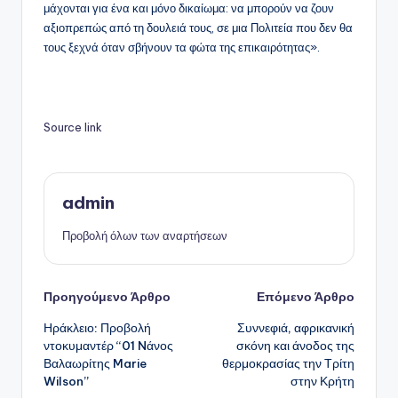
μάχονται για ένα και μόνο δικαίωμα: να μπορούν να ζουν
αξιοπρεπώς από τη δουλειά τους, σε μια Πολιτεία που δεν θα
τους ξεχνά όταν σβήνουν τα φώτα της επικαιρότητας».
Source link
admin
Προβολή όλων των αναρτήσεων
Πλοήγηση
Προηγούμενο Άρθρο
Επόμενο Άρθρο
Ηράκλειο: Προβολή
Συννεφιά, αφρικανική
δημοσιεύσεων
ντοκυμαντέρ “01 Nάνος
σκόνη και άνοδος της
Βαλαωρίτης Marie
θερμοκρασίας την Τρίτη
Wilson”
στην Κρήτη