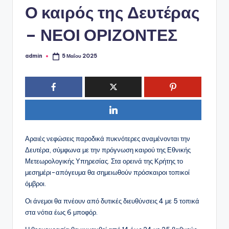
ό
Ο καιρός της Δευτέρας
P
– ΝΕΟΙ ΟΡΙΖΟΝΤΕΣ
o
r
admin
5 Μαΐου 2025
Συγγραφέας:
t
a
l
Αραιές νεφώσεις παροδικά πυκνότερες αναμένονται την
Δευτέρα, σύμφωνα με την πρόγνωση καιρού της Εθνικής
Μετεωρολογικής Υπηρεσίας. Στα ορεινά της Κρήτης το
μεσημέρι-απόγευμα θα σημειωθούν πρόσκαιροι τοπικοί
όμβροι.
Οι άνεμοι θα πνέουν από δυτικές διευθύνσεις 4 με 5 τοπικά
στα νότια έως 6 μποφόρ.