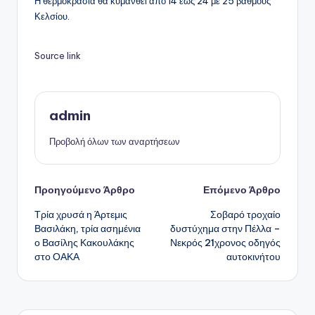
Η θερμοκρασία θα κυμανθεί από 14 έως 24 με 25 βαθμούς
Κελσίου.
Source link
admin
Προβολή όλων των αναρτήσεων
Πλοήγηση
Προηγούμενο Άρθρο
Επόμενο Άρθρο
Τρία χρυσά η Άρτεμις
Σοβαρό τροχαίο
δημοσιεύσεων
Βασιλάκη, τρία ασημένια
δυστύχημα στην Πέλλα –
ο Βασίλης Κακουλάκης
Νεκρός 21χρονος οδηγός
στο ΟΑΚΑ
αυτοκινήτου