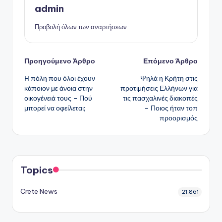
admin
Προβολή όλων των αναρτήσεων
Πλοήγηση
Προηγούμενο Άρθρο
Επόμενο Άρθρο
H πόλη που όλοι έχουν
Ψηλά η Κρήτη στις
δημοσιεύσεων
κάποιον με άνοια στην
προτιμήσεις Ελλήνων για
οικογένειά τους – Πού
τις πασχαλινές διακοπές
μπορεί να οφείλεται;
– Ποιος ήταν τοπ
προορισμός
Topics
Crete News
21,861