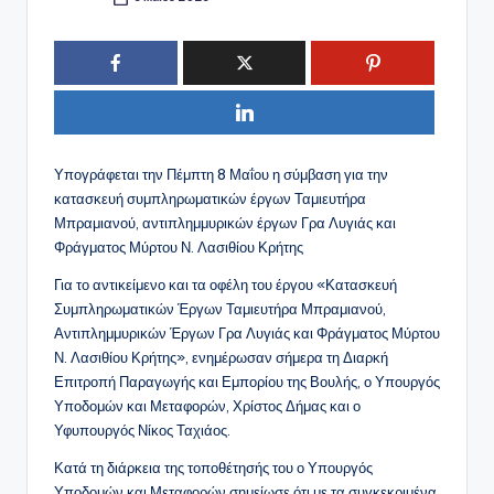
Συγγραφέας:
Υπογράφεται την Πέμπτη 8 Μαΐου η σύμβαση για την
κατασκευή συμπληρωματικών έργων Ταμιευτήρα
Μπραμιανού, αντιπλημμυρικών έργων Γρα Λυγιάς και
Φράγματος Μύρτου Ν. Λασιθίου Κρήτης
Για το αντικείμενο και τα οφέλη του έργου «Κατασκευή
Συμπληρωματικών Έργων Ταμιευτήρα Μπραμιανού,
Αντιπλημμυρικών Έργων Γρα Λυγιάς και Φράγματος Μύρτου
Ν. Λασιθίου Κρήτης», ενημέρωσαν σήμερα τη Διαρκή
Επιτροπή Παραγωγής και Εμπορίου της Βουλής, ο Υπουργός
Υποδομών και Μεταφορών, Χρίστος Δήμας και ο
Υφυπουργός Νίκος Ταχιάος.
Κατά τη διάρκεια της τοποθέτησής του ο Υπουργός
Υποδομών και Μεταφορών σημείωσε ότι με τα συγκεκριμένα