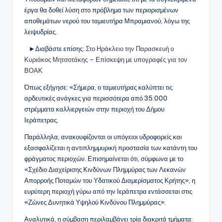
έργα θα δοθεί λύση στο πρόβλημα των περιορισμένων
αποθεμάτων νερού του ταμιευτήρα Μπραμιανού, λόγω της
λειψυδρίας.
►Διαβάστε επίσης:
Στο Ηράκλειο την Παρασκευή ο
Κυριάκος Μητσοτάκης – Επίσκεψη με υπογραφές για τον
ΒΟΑΚ
Όπως εξήγησε: «Σήμερα, ο ταμιευτήρας καλύπτει τις
αρδευτικές ανάγκες για περισσότερα από 35.000
στρέμματα καλλιεργειών στην περιοχή του Δήμου
Ιεράπετρας.
Παράλληλα, ανακουφίζονται οι υπόγειοι υδροφορείς και
εξασφαλίζεται η αντιπλημμυρική προστασία των κατάντη του
φράγματος περιοχών. Επισημαίνεται ότι, σύμφωνα με το
«Σχέδιο Διαχείρισης Κινδύνων Πλημμύρας των Λεκανών
Απορροής Ποταμών του Υδατικού Διαμερίσματος Κρήτης», η
ευρύτερη περιοχή γύρω από την Ιεράπετρα εντάσσεται στις
«Ζώνες Δυνητικά Υψηλού Κινδύνου Πλημμύρας».
Αναλυτικά, η σύμβαση περιλαμβάνει τρία διακριτά τμήματα: