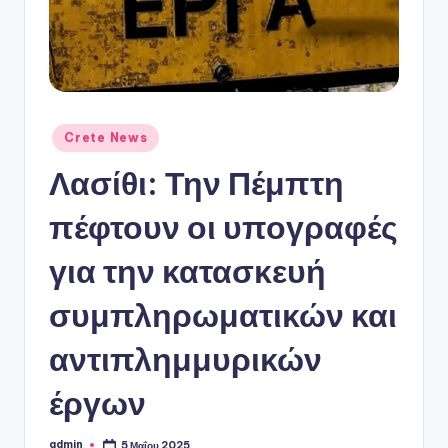
ό
P
o
r
t
Αναρτήθηκε
Crete News
σε
a
Λασίθι: Την Πέμπτη
l
πέφτουν οι υπογραφές
για την κατασκευή
συμπληρωματικών και
αντιπλημμυρικών
έργων
admin
5 Μαΐου 2025