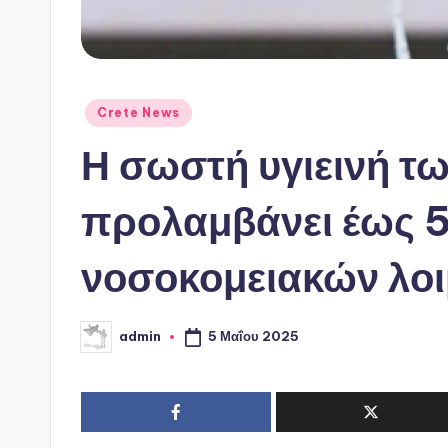
Αναρτήθηκε
Crete News
σε
Η σωστή υγιεινή τ
προλαμβάνει έως 
νοσοκομειακών λο
5 Μαΐου 2025
admin
Συγγραφέας: