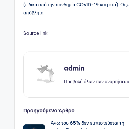
(ειδικά από την πανδημία COVID-19 και μετά). Οι
απόβλητα.
Source link
admin
Προβολή όλων των αναρτήσεω
Πλοήγηση
Προηγούμενο Άρθρο
Άνω του 65% δεν εμπιστεύεται τη
δημοσιεύσεων