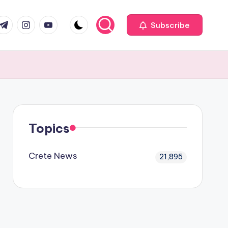
com
r.com
.me
instagram.com
youtube.com
Subscribe
Topics
Crete News
21,895