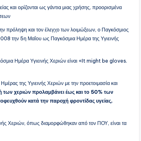
είας και ορίζονται ως γάντια μιας χρήσης, προορισμένα
άσεων
την πρόληψη και τον έλεγχο των λοιμώξεων, ο Παγκόσμιος
2008 την 5η Μαΐου ως Παγκόσμια Ημέρα της Υγιεινής
όσμια Ημέρα Υγιεινής Χεριών είναι «It might be gloves.
μέρας της Υγιεινής Χεριών με την προετοιμασία και
ή των χεριών προλαμβάνει έως και το 50% των
φευχθούν κατά την παροχή φροντίδας υγείας,
ινής Χεριών, όπως διαμορφώθηκαν από τον ΠΟΥ, είναι τα