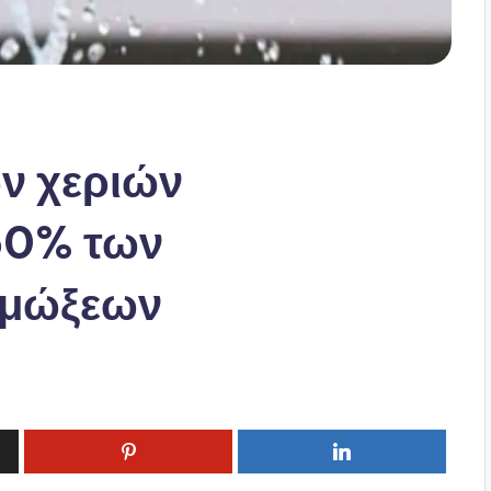
ων χεριών
50% των
ιμώξεων