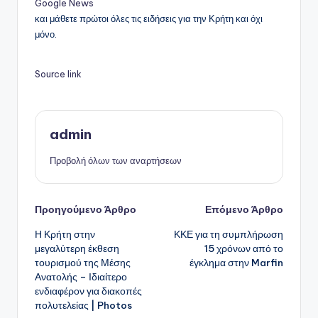
Google News
και μάθετε πρώτοι όλες τις ειδήσεις για την Κρήτη και όχι
μόνο.
Source link
admin
Προβολή όλων των αναρτήσεων
Πλοήγηση
Προηγούμενο Άρθρο
Επόμενο Άρθρο
Η Κρήτη στην
ΚΚΕ για τη συμπλήρωση
δημοσιεύσεων
μεγαλύτερη έκθεση
15 χρόνων από το
τουρισμού της Μέσης
έγκλημα στην Marfin
Ανατολής – Ιδιαίτερο
ενδιαφέρον για διακοπές
πολυτελείας | Photos