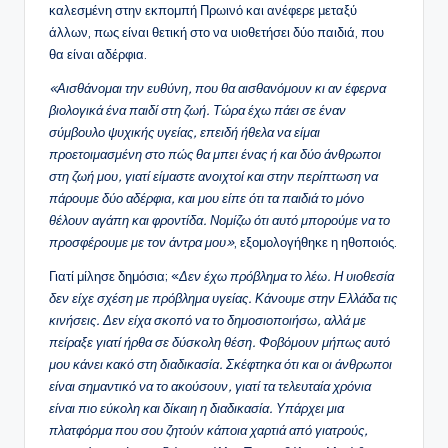
καλεσμένη στην εκπομπή Πρωινό και ανέφερε μεταξύ
άλλων, πως είναι θετική στο να υιοθετήσει δύο παιδιά, που
θα είναι αδέρφια.
«Αισθάνομαι την ευθύνη, που θα αισθανόμουν κι αν έφερνα
βιολογικά ένα παιδί στη ζωή. Τώρα έχω πάει σε έναν
σύμβουλο ψυχικής υγείας, επειδή ήθελα να είμαι
προετοιμασμένη στο πώς θα μπει ένας ή και δύο άνθρωποι
στη ζωή μου, γιατί είμαστε ανοιχτοί και στην περίπτωση να
πάρουμε δύο αδέρφια, και μου είπε ότι τα παιδιά το μόνο
θέλουν αγάπη και φροντίδα. Νομίζω ότι αυτό μπορούμε να το
προσφέρουμε με τον άντρα μου»
, εξομολογήθηκε η ηθοποιός.
Γιατί μίλησε δημόσια; «
Δεν έχω πρόβλημα το λέω. Η υιοθεσία
δεν είχε σχέση με πρόβλημα υγείας. Κάνουμε στην Ελλάδα τις
κινήσεις. Δεν είχα σκοπό να το δημοσιοποιήσω, αλλά με
πείραξε γιατί ήρθα σε δύσκολη θέση. Φοβόμουν μήπως αυτό
μου κάνει κακό στη διαδικασία. Σκέφτηκα ότι και οι άνθρωποι
είναι σημαντικό να το ακούσουν, γιατί τα τελευταία χρόνια
είναι πιο εύκολη και δίκαιη η διαδικασία. Υπάρχει μια
πλατφόρμα που σου ζητούν κάποια χαρτιά από γιατρούς,