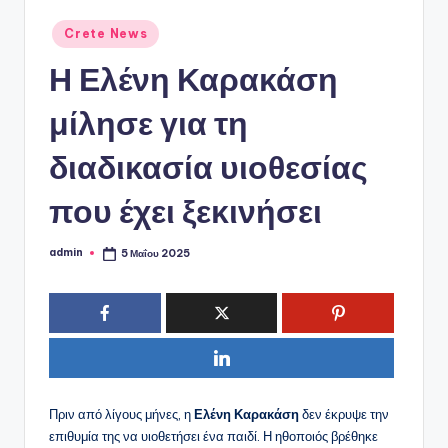
ό
P
Αναρτήθηκε
Crete News
σε
o
Η Ελένη Καρακάση
r
μίλησε για τη
t
διαδικασία υιοθεσίας
a
l
που έχει ξεκινήσει
admin
5 Μαΐου 2025
Συγγραφέας:
Πριν από λίγους μήνες, η
Ελένη Καρακάση
δεν έκρυψε την
επιθυμία της να υιοθετήσει ένα παιδί. Η ηθοποιός βρέθηκε