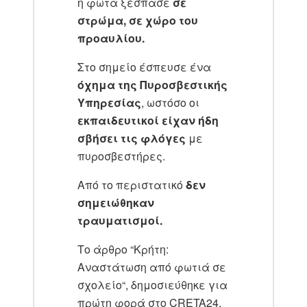
η φωτά ξέσπασε
σε
στρώμα, σε χώρο του
προαυλίου.
Στο σημείο έσπευσε ένα
όχημα της Πυροσβεστικής
Υπηρεσίας
, ωστόσο οι
εκπαιδευτικοί είχαν ήδη
σβήσει τις φλόγες
με
πυροσβεστήρες.
Από το περιστατικό
δεν
σημειώθηκαν
τραυματισμοί.
Το άρθρο “Κρήτη:
Αναστάτωση από φωτιά σε
σχολείο“, δημοσιεύθηκε για
πρώτη φορά στο CRETA24.