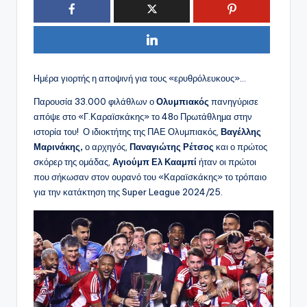
Hμέρα γιορτής η αποψινή για τους «ερυθρόλευκους»…
Παρουσία 33.000 φιλάθλων ο
Ολυμπιακός
πανηγύρισε
απόψε στο «Γ.Καραϊσκάκης» το 48ο Πρωτάθλημα στην
ιστορία του! Ο ιδιοκτήτης της ΠΑΕ Ολυμπιακός,
Βαγέλλης
Μαρινάκης,
ο αρχηγός,
Παναγιώτης Ρέτσος
και ο πρώτος
σκόρερ της ομάδας,
Αγιούμπ Ελ Κααμπί
ήταν οι πρώτοι
που σήκωσαν στον ουρανό του «Καραϊσκάκης» το τρόπαιο
για την κατάκτηση της Super League 2024/25.