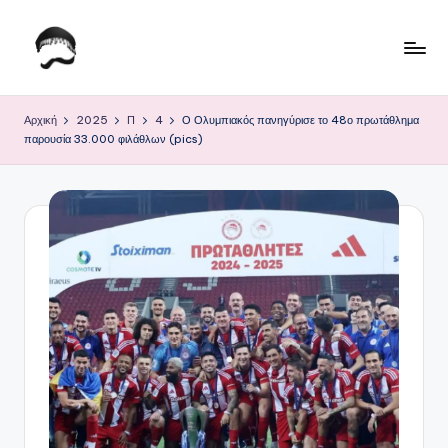
Μετάβαση
σε
Τ
Krhtikos.com
περιεχόμενο
ο
Αρχική
2025
Π
4
Ο Ολυμπιακός πανηγύρισε το 48ο πρωτάθλημα
παρουσία 33.000 φιλάθλων (pics)
Κ
α
θ
η
μ
ε
ρ
ι
ν