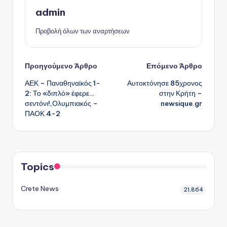
admin
Προβολή όλων των αναρτήσεων
Πλοήγηση
Προηγούμενο Άρθρο
Επόμενο Άρθρο
ΑΕΚ – Παναθηναϊκός 1-
Αυτοκτόνησε 85χρονος
δημοσιεύσεων
2: Το «διπλό» έφερε…
στην Κρήτη –
σεντόνι!,Ολυμπιακός –
newsique.gr
ΠΑΟΚ 4-2
Topics
Crete News
21,864