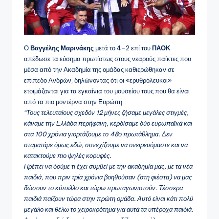
Ο
Βαγγέλης Μαρινάκης
μετά το 4-2 επί του
ΠΑΟΚ
απέδωσε τα εύσημα πρωτίστως στους νεαρούς παίκτες που
μέσα από την Ακαδημία της ομάδας καθιερώθηκαν σε
επίπεδο Ανδρών, δηλώνοντας ότι οι «ερυθρόλευκοι»
ετοιμάζονται για τα εγκαίνια του μουσείου τους που θα είναι
από τα πιο μοντέρνα στην Ευρώπη.
“Τους τελευταίους σχεδόν 12 μήνες ζήσαμε μεγάλες στιγμές,
κάναμε την Ελλάδα περήφανη, κερδίσαμε δύο ευρωπαϊκά και
στα 100 χρόνια γιορτάζουμε το 48ο πρωτάθλημα. Δεν
σταματάμε όμως εδώ, συνεχίζουμε να ονειρευόμαστε και να
κατακτούμε πιο ψηλές κορυφές.
Πρέπει να δούμε τι έχει συμβεί με την ακαδημία μας, με τα νέα
παιδιά, που πριν τρία χρόνια βοηθούσαν (στη φιέστα) να μας
δώσουν το κύπελλο και τώρω πρωταγωνιστούν. Τέσσερα
παιδιά παίζουν τώρα στην πρώτη ομάδα. Αυτό είναι κάτι πολύ
μεγάλο και θέλω το χειροκρότημα για αυτά τα υπέροχα παιδιά.