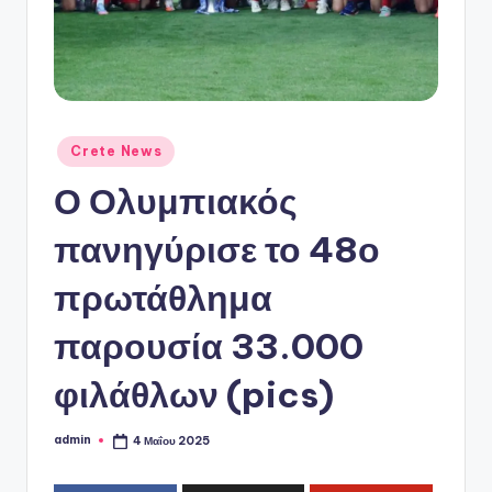
ό
P
o
r
t
Αναρτήθηκε
Crete News
σε
a
Ο Ολυμπιακός
l
πανηγύρισε το 48ο
πρωτάθλημα
παρουσία 33.000
φιλάθλων (pics)
admin
4 Μαΐου 2025
Συγγραφέας: