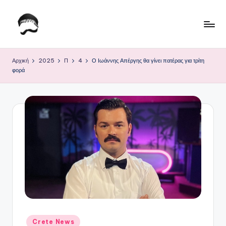
Μετάβαση
σε
Τ
Krhtikos.com
περιεχόμενο
ο
Αρχική
2025
Π
4
Ο Ιωάννης Απέργης θα γίνει πατέρας για τρίτη
φορά
Κ
α
θ
η
μ
ε
ρ
ι
ν
Αναρτήθηκε
Crete News